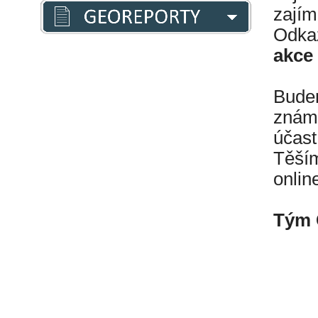
zajím
Odkaz
akce
Budem
známý
účast
Těším
onlin
Tým 