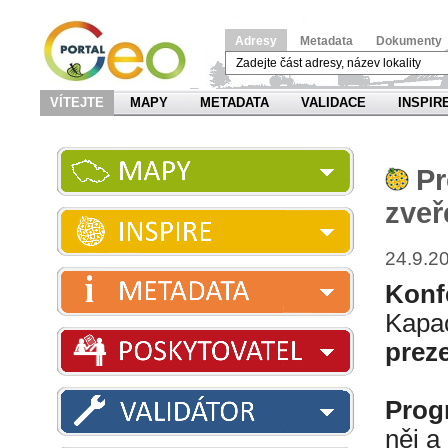
Adresy
Metadata
Dokumenty
VÍTEJTE
MAPY
METADATA
VALIDACE
INSPIR
Pr
zveř
24.9.2
Konfe
Kapac
prez
Prog
něj a