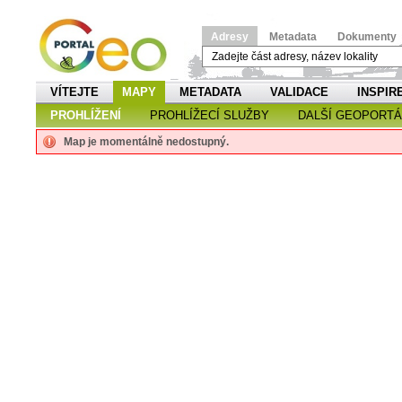
Adresy
Metadata
Dokumenty
VÍTEJTE
MAPY
METADATA
VALIDACE
INSPIR
PROHLÍŽENÍ
PROHLÍŽECÍ SLUŽBY
DALŠÍ GEOPORTÁ
Map je momentálně nedostupný.