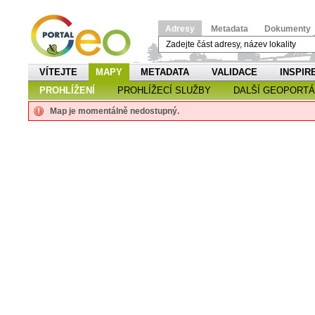
Adresy
Metadata
Dokumenty
VÍTEJTE
MAPY
METADATA
VALIDACE
INSPIR
PROHLÍŽENÍ
PROHLÍŽECÍ SLUŽBY
DALŠÍ GEOPORTÁ
Map je momentálně nedostupný.