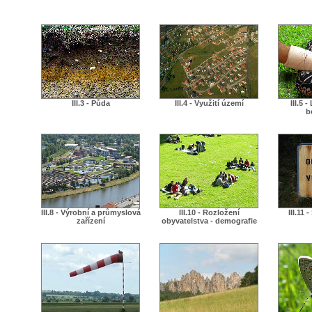
III.3 - Půda
III.4 - Využití území
III.5 
b
III.8 - Výrobní a průmyslová
III.10 - Rozložení
III.11 
zařízení
obyvatelstva - demografie