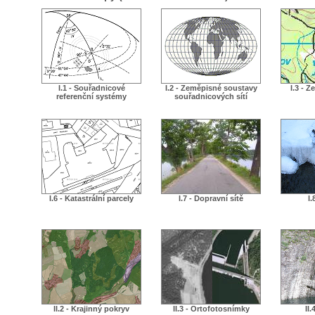
I.1 - Souřadnicové
I.2 - Zeměpisné soustavy
I.3 - 
referenční systémy
souřadnicových sítí
I.6 - Katastrální parcely
I.7 - Dopravní sítě
I.
II.2 - Krajinný pokryv
II.3 - Ortofotosnímky
II