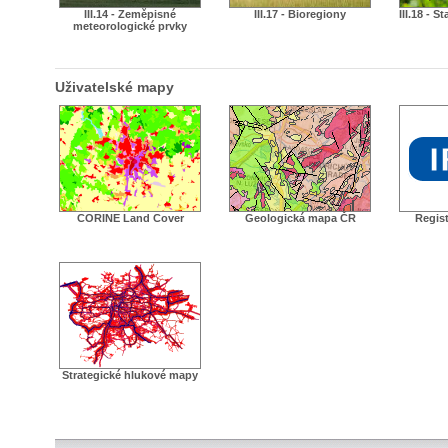
III.14 - Zeměpisné
III.17 - Bioregiony
III.18 - S
meteorologické prvky
Uživatelské mapy
CORINE Land Cover
Geologická mapa ČR
Regist
Strategické hlukové mapy