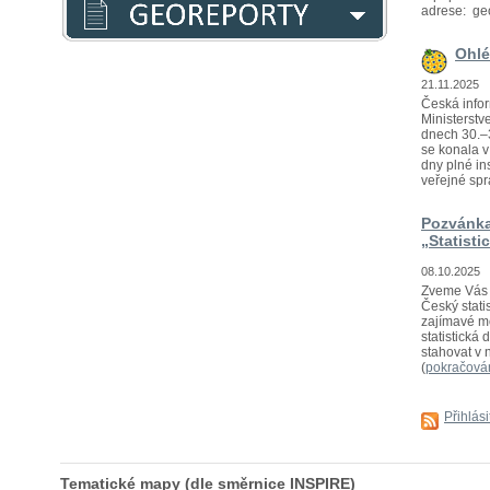
adrese: ge
Ohlé
21.11.2025
Česká infor
Ministerstv
dnech 30.–3
se konala 
dny plné in
veřejné sprá
Pozvánka
„Statisti
08.10.2025
Zveme Vás n
Český statis
zajímavé mo
statistická
stahovat v 
(
pokračová
Přihlás
Tematické mapy (dle směrnice INSPIRE)