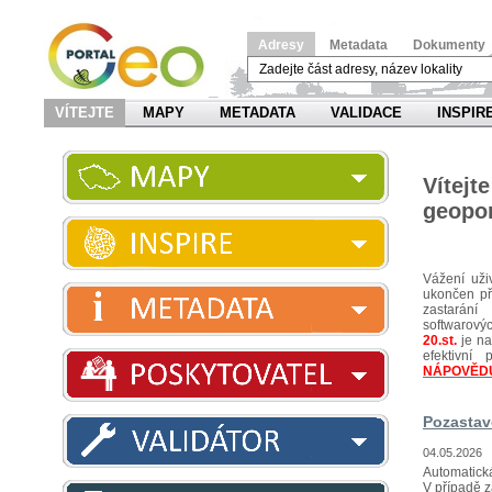
Adresy
Metadata
Dokumenty
VÍTEJTE
MAPY
METADATA
VALIDACE
INSPIR
Víte
geopor
Vážení uži
ukončen pří
zastarání
softwarov
20.st.
je na
efektivn
NÁPOVĚD
Pozastav
04.05.2026
Automatická
V případě z