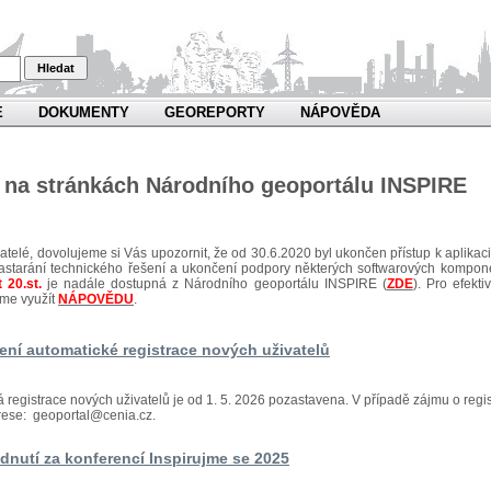
Hledat
E
DOKUMENTY
GEOREPORTY
NÁPOVĚDA
e na stránkách Národního geoportálu INSPIRE
atelé, dovolujeme si Vás upozornit, že od 30.6.2020 byl ukončen přístup k aplikaci 
astarání technického řešení a ukončení podpory některých softwarových kompon
 20.st.
je nadále dostupná z Národního geoportálu INSPIRE (
ZDE
). Pro efek
me využít
NÁPOVĚDU
.
ení automatické registrace nových uživatelů
 registrace nových uživatelů je od 1. 5. 2026 pozastavena. V případě zájmu o regis
rese: geoportal@cenia.cz.
dnutí za konferencí Inspirujme se 2025