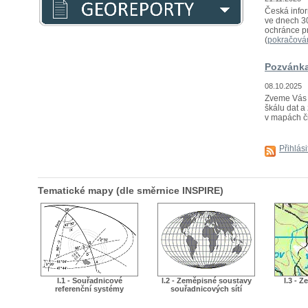
Česká infor
ve dnech 30
ochránce pr
(
pokračová
Pozvánka
08.10.2025
Zveme Vás n
škálu dat a 
v mapách či
Přihlás
Tematické mapy (dle směrnice INSPIRE)
I.1 - Souřadnicové
I.2 - Zeměpisné soustavy
I.3 - 
referenční systémy
souřadnicových sítí