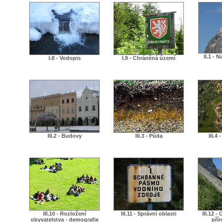
II.1 -
I.8 - Vodopis
I.9 - Chráněná území
III.2 - Budovy
III.3 - Půda
III.4
III.10 - Rozložení
III.11 - Správní oblasti
III.12 -
obyvatelstva - demografie
přír