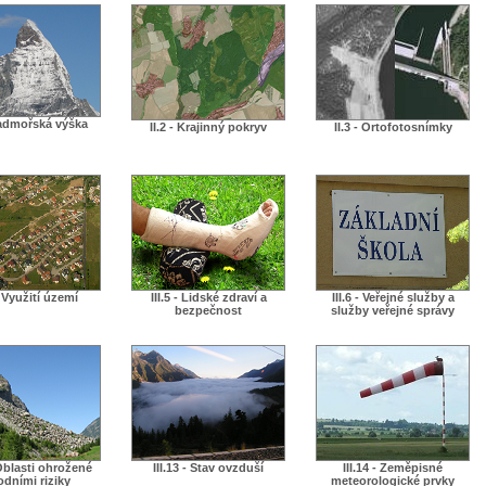
 Nadmořská výška
II.2 - Krajinný pokryv
II.3 - Ortofotosnímky
 - Využití území
III.5 - Lidské zdraví a
III.6 - Veřejné služby a
bezpečnost
služby veřejné správy
 Oblasti ohrožené
III.13 - Stav ovzduší
III.14 - Zeměpisné
odními riziky
meteorologické prvky