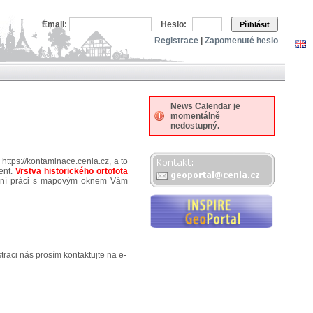
Email:
Heslo:
Přihlásit
Registrace
|
Zapomenuté heslo
News Calendar je
momentálně
nedostupný.
https://kontaminace.cenia.cz, a to
ent.
Vrstva historického ortofota
tivní práci s mapovým oknem Vám
traci nás prosím kontaktujte na e-