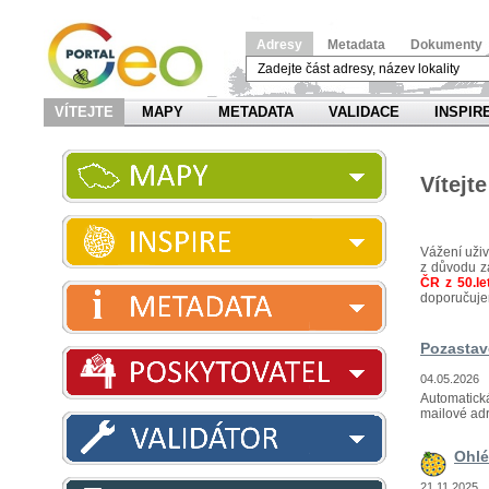
Adresy
Metadata
Dokumenty
VÍTEJTE
MAPY
METADATA
VALIDACE
INSPIR
Vítejt
Vážení uživ
z důvodu z
ČR z 50.let
doporučuje
Pozastav
04.05.2026
Automatická
mailové ad
Ohlé
21.11.2025