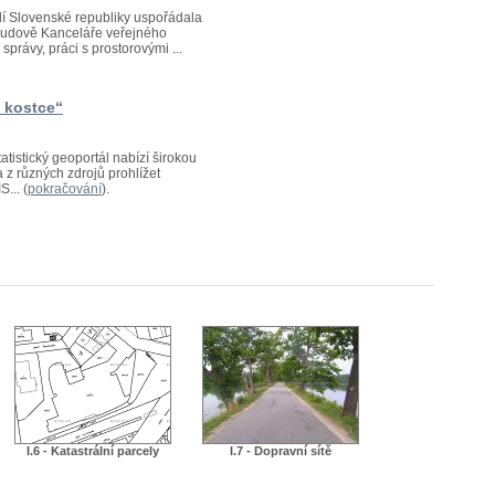
edí Slovenské republiky uspořádala
v budově Kanceláře veřejného
právy, práci s prostorovými ...
v kostce“
atistický geoportál nabízí širokou
a z různých zdrojů prohlížet
... (
pokračování
).
I.6 - Katastrální parcely
I.7 - Dopravní sítě