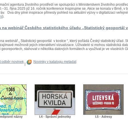
mační agentura životního prostředí ve spolupráci s Ministerstvem životního prostř
.–31. října 2025 již 16. ročník konference Inspirujme se. Akce se konala v Brně, 
áv. Dva dny plné inspirace přinesly pohled na aktuální výzvy v digitalizaci veřejné s
ní
).
 na webinář Českého statistického úřadu „Statistický geoportál 
a webinář „ Statistický geoportál v kostce “, který pořádá Český statistický úřad. St
zajímavé možnosti jejich interaktivní vizualizace. Uživatelé si mohou statistická dat
 georeportech, stahovat v několika datových formátech a využívat je ve vlastních GIS
it odběr novinek
Novinky v katalogu metadat
|
Zeměpisné názvy
I.4 - Správní jednotky
I.5 - Adresy