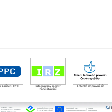
r zařízení IPPC
Integrovaný registr
Letecká dopravní síť
znečišťování