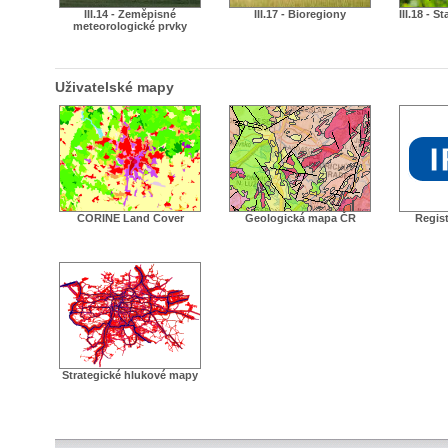
III.14 - Zeměpisné
III.17 - Bioregiony
III.18 - S
meteorologické prvky
Uživatelské mapy
CORINE Land Cover
Geologická mapa ČR
Regist
Strategické hlukové mapy