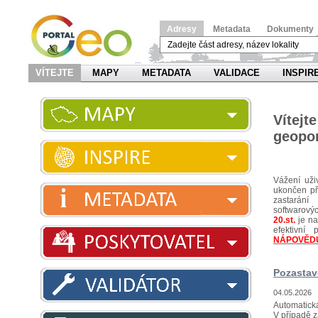
Adresy
Metadata
Dokumenty
VÍTEJTE
MAPY
METADATA
VALIDACE
INSPIR
Víte
geopor
Vážení uži
ukončen pří
zastarání
softwarov
20.st.
je na
efektivn
NÁPOVĚD
Pozastav
04.05.2026
Automatická
V případě z