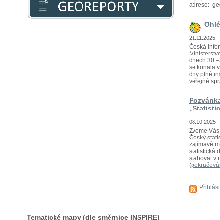
adrese: ge
Ohlé
21.11.2025
Česká infor
Ministerstv
dnech 30.–3
se konala 
dny plné in
veřejné sprá
Pozvánka
„Statisti
08.10.2025
Zveme Vás n
Český statis
zajímavé mo
statistická
stahovat v 
(
pokračová
Přihlás
Tematické mapy (dle směrnice INSPIRE)