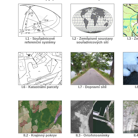
I.1 - Souřadnicové
I.2 - Zeměpisné soustavy
I.3 - 
referenční systémy
souřadnicových sítí
I.6 - Katastrální parcely
I.7 - Dopravní sítě
I.
II.2 - Krajinný pokryv
II.3 - Ortofotosnímky
II