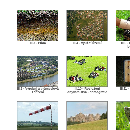
III.3 - Půda
III.4 - Využití území
III.5 
b
III.8 - Výrobní a průmyslová
III.10 - Rozložení
III.11 
zařízení
obyvatelstva - demografie