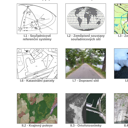
I.1 - Souřadnicové
I.2 - Zeměpisné soustavy
I.3 - 
referenční systémy
souřadnicových sítí
I.6 - Katastrální parcely
I.7 - Dopravní sítě
I.
II.2 - Krajinný pokryv
II.3 - Ortofotosnímky
II