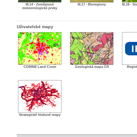
III.14 - Zeměpisné
III.17 - Bioregiony
III.18 - S
meteorologické prvky
Uživatelské mapy
CORINE Land Cover
Geologická mapa ČR
Regist
Strategické hlukové mapy