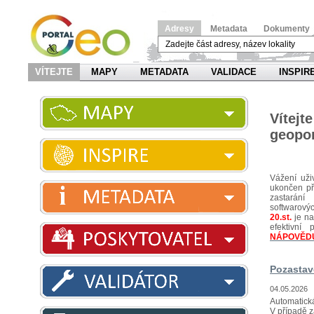
Adresy
Metadata
Dokumenty
VÍTEJTE
MAPY
METADATA
VALIDACE
INSPIR
Víte
geopor
Vážení uži
ukončen pří
zastarání
softwarov
20.st.
je na
efektivn
NÁPOVĚD
Pozastav
04.05.2026
Automatická
V případě z