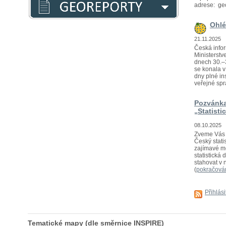
adrese: ge
Ohlé
21.11.2025
Česká infor
Ministerstv
dnech 30.–3
se konala 
dny plné in
veřejné sprá
Pozvánka
„Statisti
08.10.2025
Zveme Vás n
Český statis
zajímavé mo
statistická
stahovat v 
(
pokračová
Přihlás
Tematické mapy (dle směrnice INSPIRE)