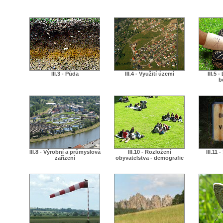
III.3 - Půda
III.4 - Využití území
III.5 
b
III.8 - Výrobní a průmyslová
III.10 - Rozložení
III.11 
zařízení
obyvatelstva - demografie