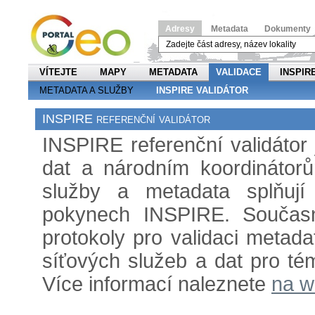
Adresy
Metadata
Dokumenty
VÍTEJTE
MAPY
METADATA
VALIDACE
INSPIR
METADATA A SLUŽBY
INSPIRE VALIDÁTOR
INSPIRE referenční validátor
INSPIRE referenční validátor
dat a národním koordinátorů
služby a metadata splňují
pokynech INSPIRE. Současná
protokoly pro validaci metada
síťových služeb a dat pro tém
Více informací naleznete
na w