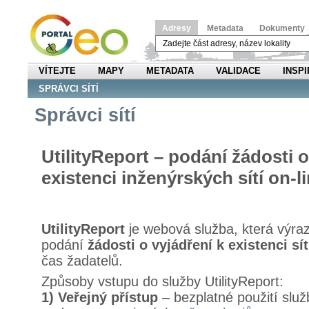
Adresy
Metadata
Dokumenty
VÍTEJTE
MAPY
METADATA
VALIDACE
INSPI
SPRÁVCI SÍTÍ
Správci sítí
UtilityReport – podání žádosti o
existenci inženýrských sítí on-l
UtilityReport
je webová služba, která výra
podání
žádosti o vyjádření k existenci sít
čas žadatelů.
Způsoby vstupu do služby UtilityReport:
1) Veřejný přístup
– bezplatné použití služ