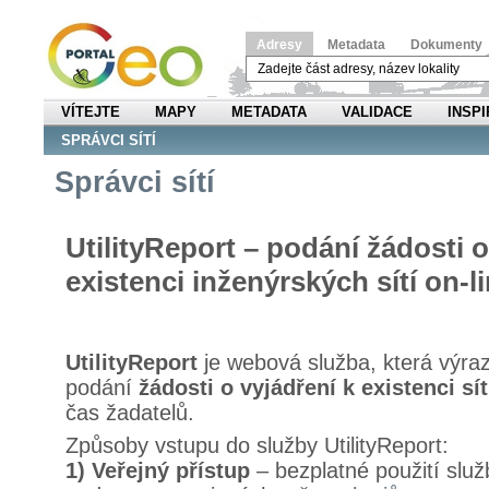
Adresy
Metadata
Dokumenty
VÍTEJTE
MAPY
METADATA
VALIDACE
INSPI
SPRÁVCI SÍTÍ
Správci sítí
UtilityReport – podání žádosti o
existenci inženýrských sítí on-l
UtilityReport
je webová služba, která výra
podání
žádosti o vyjádření k existenci sít
čas žadatelů.
Způsoby vstupu do služby UtilityReport:
1) Veřejný přístup
– bezplatné použití služ