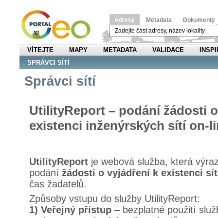
Adresy
Metadata
Dokumenty
VÍTEJTE
MAPY
METADATA
VALIDACE
INSPI
SPRÁVCI SÍTÍ
Správci sítí
UtilityReport – podání žádosti o
existenci inženýrských sítí on-l
UtilityReport
je webová služba, která výra
podání
žádosti o vyjádření k existenci sít
čas žadatelů.
Způsoby vstupu do služby UtilityReport:
1) Veřejný přístup
– bezplatné použití služ