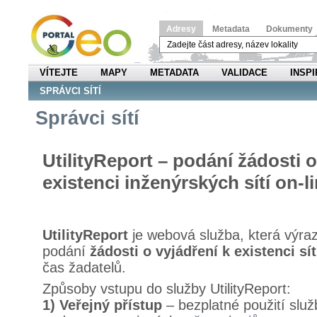
Adresy
Metadata
Dokumenty
VÍTEJTE
MAPY
METADATA
VALIDACE
INSPI
SPRÁVCI SÍTÍ
Správci sítí
UtilityReport – podání žádosti o
existenci inženýrských sítí on-l
UtilityReport
je webová služba, která výra
podání
žádosti o vyjádření k existenci sít
čas žadatelů.
Způsoby vstupu do služby UtilityReport:
1) Veřejný přístup
– bezplatné použití služ