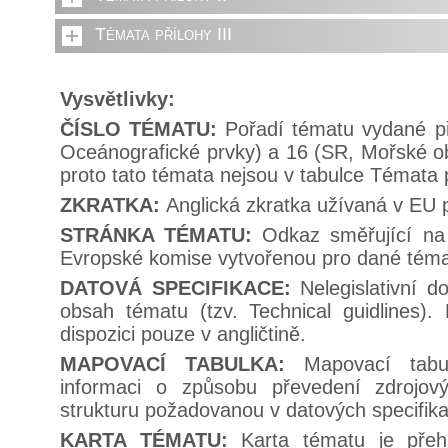
Témata přílohy III
Vysvětlivky:
ČÍSLO TÉMATU:
Pořadí tématu vydané př
Oceánografické prvky) a 16 (SR, Mořské obl
proto tato témata nejsou v tabulce Témata p
ZKRATKA:
Anglická zkratka užívaná v EU 
STRÁNKA TÉMATU:
Odkaz směřující na 
Evropské komise vytvořenou pro dané tém
DATOVÁ SPECIFIKACE:
Nelegislativní d
obsah tématu (tzv. Technical guidlines).
dispozici pouze v angličtině.
MAPOVACÍ TABULKA:
Mapovací tabu
informaci o způsobu převedení zdrojov
strukturu požadovanou v datových specifik
KARTA TÉMATU:
Karta tématu je pře