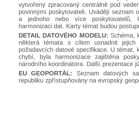
vytvořený zpracovaný centrálně pod vede
povinnými poskytovateli. Uvádějí seznam ob
a jednoho nebo více poskytovatelů, 
harmonizaci dat. Karty témat budou postup
DETAIL DATOVÉHO MODELU:
Schéma, k
některá témata s cílem usnadnit jejich 
požadavcích datové specifikace. U témat, 
chybí, byla harmonizace zajištěna posk
národního koordinátora. Další prezentace j
EU GEOPORTÁL:
Seznam datových sa
republiku zpřístupňovány na evropský geopo