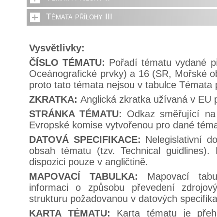
Témata přílohy III
Vysvětlivky:
ČÍSLO TÉMATU:
Pořadí tématu vydané př
Oceánografické prvky) a 16 (SR, Mořské obl
proto tato témata nejsou v tabulce Témata p
ZKRATKA:
Anglická zkratka užívaná v EU 
STRÁNKA TÉMATU:
Odkaz směřující na 
Evropské komise vytvořenou pro dané tém
DATOVÁ SPECIFIKACE:
Nelegislativní d
obsah tématu (tzv. Technical guidlines).
dispozici pouze v angličtině.
MAPOVACÍ TABULKA:
Mapovací tabu
informaci o způsobu převedení zdrojov
strukturu požadovanou v datových specifik
KARTA TÉMATU:
Karta tématu je pře