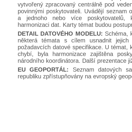
vytvořený zpracovaný centrálně pod vede
povinnými poskytovateli. Uvádějí seznam ob
a jednoho nebo více poskytovatelů, 
harmonizaci dat. Karty témat budou postup
DETAIL DATOVÉHO MODELU:
Schéma, k
některá témata s cílem usnadnit jejich 
požadavcích datové specifikace. U témat, 
chybí, byla harmonizace zajištěna posk
národního koordinátora. Další prezentace j
EU GEOPORTÁL:
Seznam datových sa
republiku zpřístupňovány na evropský geopo