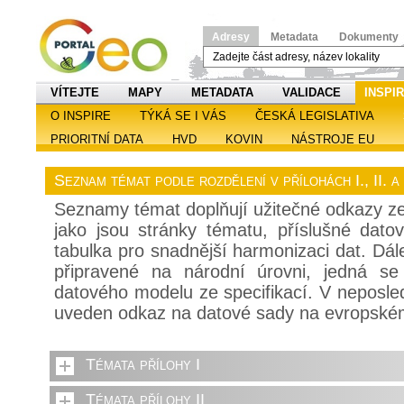
Adresy
Metadata
Dokumenty
VÍTEJTE
MAPY
METADATA
VALIDACE
INSPI
O INSPIRE
TÝKÁ SE I VÁS
ČESKÁ LEGISLATIVA
PRIORITNÍ DATA
HVD
KOVIN
NÁSTROJE EU
Seznam témat podle rozdělení v přílohách I., II. 
Seznamy témat doplňují užitečné odkazy z
jako jsou stránky tématu, příslušné dato
tabulka pro snadnější harmonizaci dat. Dál
připravené na národní úrovni, jedná se
datového modelu ze specifikací. V neposle
uveden odkaz na datové sady na evropské
Témata přílohy I
Témata přílohy II