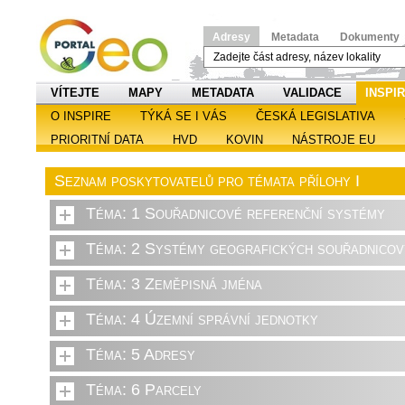
Adresy
Metadata
Dokumenty
VÍTEJTE
MAPY
METADATA
VALIDACE
INSPI
O INSPIRE
TÝKÁ SE I VÁS
ČESKÁ LEGISLATIVA
PRIORITNÍ DATA
HVD
KOVIN
NÁSTROJE EU
Seznam poskytovatelů pro témata přílohy I
Téma: 1 Souřadnicové referenční systémy
Téma: 2 Systémy geografických souřadnicový
Téma: 3 Zeměpisná jména
Téma: 4 Územní správní jednotky
Téma: 5 Adresy
Téma: 6 Parcely