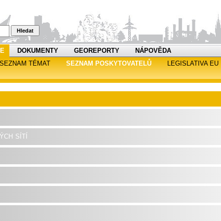
Hledat
RE
DOKUMENTY
GEOREPORTY
NÁPOVĚDA
SEZNAM TÉMAT
SEZNAM POSKYTOVATELŮ
LEGISLATIVA EU
ch sítí