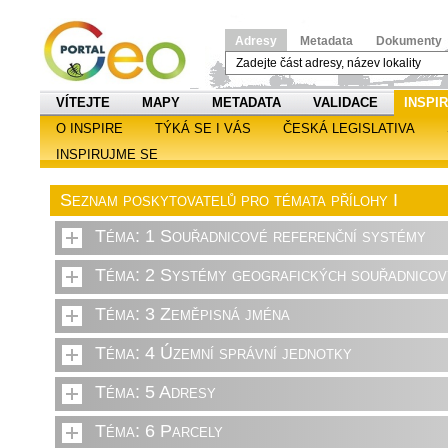
Adresy
Metadata
Dokumenty
VÍTEJTE
MAPY
METADATA
VALIDACE
INSPI
O INSPIRE
TÝKÁ SE I VÁS
ČESKÁ LEGISLATIVA
INSPIRUJME SE
Seznam poskytovatelů pro témata přílohy I
Téma: 1 Souřadnicové referenční systémy
Téma: 2 Systémy geografických souřadnicový
Téma: 3 Zeměpisná jména
Téma: 4 Územní správní jednotky
Téma: 5 Adresy
Téma: 6 Parcely