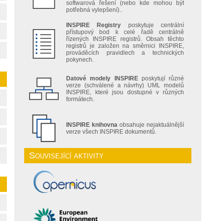
softwarová řešení (nebo kde mohou být
potřebná vylepšení)..
INSPIRE Registry
poskytuje centrální
přístupový bod k celé řadě centrálně
řízených INSPIRE registrů. Obsah těchto
registrů je založen na směrnici INSPIRE,
prováděcích pravidlech a technických
pokynech.
Datové modely INSPIRE
poskytují různé
verze (schválené a návrhy) UML modelů
INSPIRE, které jsou dostupné v různých
formátech.
INSPIRE knihovna
obsahuje nejaktuálnější
verze všech INSPIRE dokumentů.
Související aktivity