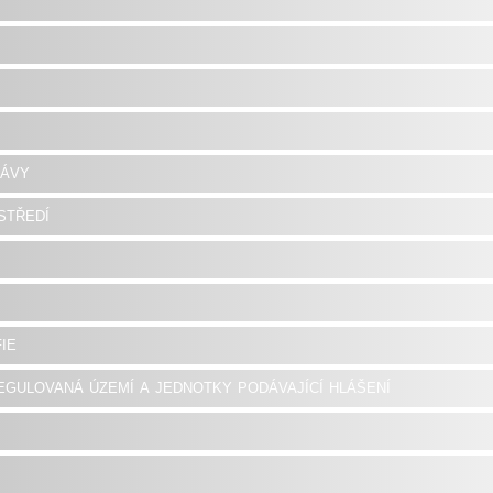
rávy
středí
ie
egulovaná území a jednotky podávající hlášení