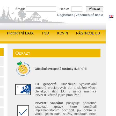
Email:
Heslo:
Přihlásit
Registrace
|
Zapomenuté heslo
PRIORITNÍ DATA
HVD
KOVIN
NÁSTROJE EU
Odkazy
Oficiální evropské stránky INSPIRE
EU geoportál
umožňuje vyhledávání
souborů prostorových dat a služeb všech
členských států EU v rámci směrnice
INSPIRE včetně jejich prohlížení.
INSPIRE Validátor
poskytuje podrobné
testovací zprávy, které pomáhají
implementátorům pochopit, jak dobře si
vedou jejich data, služby, metadata nebo