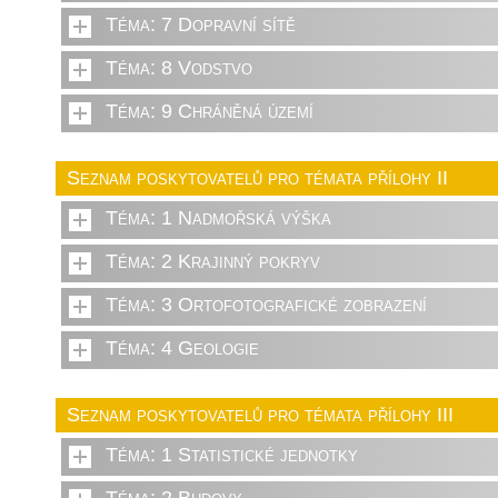
Téma: 7 Dopravní sítě
Téma: 8 Vodstvo
Téma: 9 Chráněná území
Seznam poskytovatelů pro témata přílohy II
Téma: 1 Nadmořská výška
Téma: 2 Krajinný pokryv
Téma: 3 Ortofotografické zobrazení
Téma: 4 Geologie
Seznam poskytovatelů pro témata přílohy III
Téma: 1 Statistické jednotky