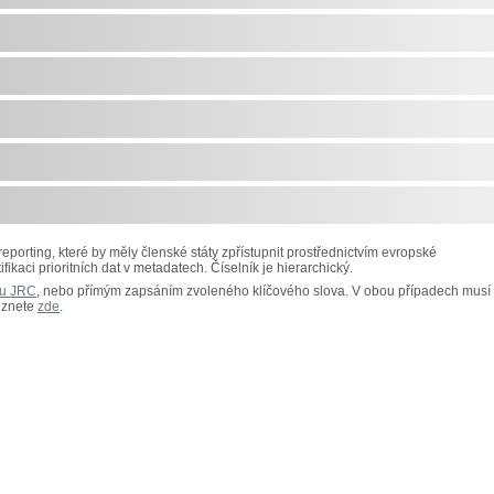
porting, které by měly členské státy zpřístupnit prostřednictvím evropské
fikaci prioritních dat v metadatech. Číselník je hierarchický.
ku JRC
, nebo přímým zapsáním zvoleného klíčového slova. V obou případech musí
eznete
zde
.