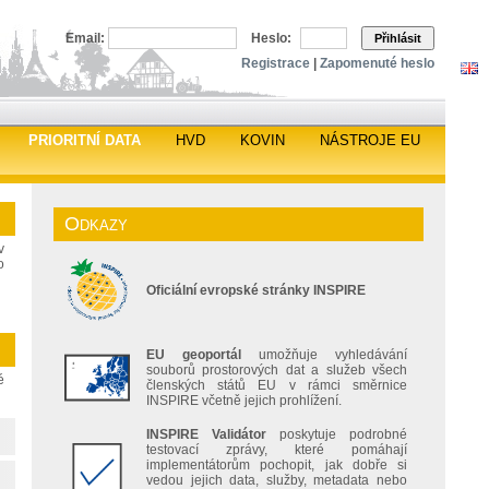
Email:
Heslo:
Přihlásit
Registrace
|
Zapomenuté heslo
PRIORITNÍ DATA
HVD
KOVIN
NÁSTROJE EU
Odkazy
v
o
Oficiální evropské stránky INSPIRE
EU geoportál
umožňuje vyhledávání
souborů prostorových dat a služeb všech
é
členských států EU v rámci směrnice
INSPIRE včetně jejich prohlížení.
INSPIRE Validátor
poskytuje podrobné
testovací zprávy, které pomáhají
implementátorům pochopit, jak dobře si
vedou jejich data, služby, metadata nebo