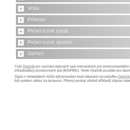
Voda
Příroda
Průmyslové emise
Průmyslové nehody
Odpady
Celý
číselník
pro seznam datových sad relevantních pro environmentální re
infrastruktury prostorových dat (INSPIRE). Tento číselník použijte pro identi
Zápis v metadatech může být proveden buď odkazem na položku
číselní
být uveden odkaz na tezaurus. Přesný postup včetně příkladů zápisu nal