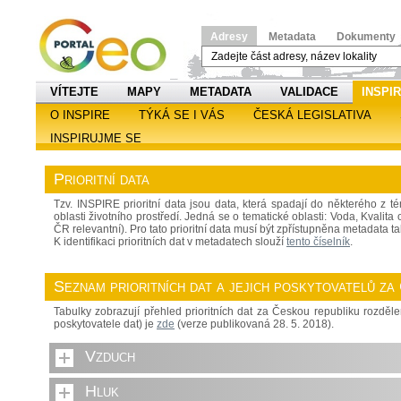
Adresy
Metadata
Dokumenty
VÍTEJTE
MAPY
METADATA
VALIDACE
INSPI
O INSPIRE
TÝKÁ SE I VÁS
ČESKÁ LEGISLATIVA
INSPIRUJME SE
Prioritní data
Tzv. INSPIRE prioritní data jsou data, která spadají do některého z té
oblasti životního prostředí. Jedná se o tematické oblasti: Voda, Kvalit
ČR relevantní). Pro tato prioritní data musí být zpřístupněna metadata t
K identifikaci prioritních dat v metadatech slouží
tento číselník
.
Seznam prioritních dat a jejich poskytovatelů za
Tabulky zobrazují přehled prioritních dat za Českou republiku rozdě
poskytovatele dat) je
zde
(verze publikovaná 28. 5. 2018).
Vzduch
Hluk