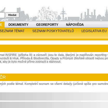
Hledat
RE
DOKUMENTY
GEOREPORTY
NÁPOVĚDA
SEZNAM TÉMAT
SEZNAM POSKYTOVATELŮ
LEGISLATIVA EU
mat INSPIRE (příloha III) a zároveň jsou to data, kterými je naplňován reporting 
a ovzduší & Hluk, Příroda & Biodiverzita, Opady a Průmysl (Mořské oblasti nejsou pr
ak, aby je bylo možné přímo zobrazit a stáhnout.
 ČR
lených podle témat. Kompletní seznam se všemi detaily (určené spíše pro samotn