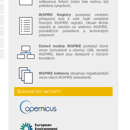
softwarová řešení (nebo kde mohou být
potřebná vylepšení)..
INSPIRE Registry
poskytuje centrální
přístupový bod k celé řadě centrálně
řízených INSPIRE registrů. Obsah těchto
registrů je založen na směrnici INSPIRE,
prováděcích pravidlech a technických
pokynech.
Datové modely INSPIRE
poskytují různé
verze (schválené a návrhy) UML modelů
INSPIRE, které jsou dostupné v různých
formátech.
INSPIRE knihovna
obsahuje nejaktuálnější
verze všech INSPIRE dokumentů.
Související aktivity