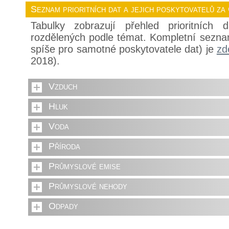
Seznam prioritních dat a jejich poskytovatelů za
Tabulky zobrazují přehled prioritních
rozdělených podle témat. Kompletní sezna
spíše pro samotné poskytovatele dat) je
zd
2018).
Vzduch
Hluk
Voda
Příroda
Průmyslové emise
Průmyslové nehody
Odpady