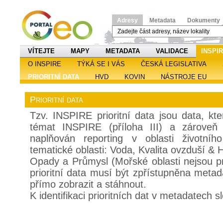
Adresy
Metadata
Dokumenty
VÍTEJTE
MAPY
METADATA
VALIDACE
INSPI
O INSPIRE
TÝKÁ SE I VÁS
ČESKÁ LEGISLATIVA
PRIORITNÍ DATA
HVD
KOVIN
NÁSTROJE EU
Prioritní data
Tzv. INSPIRE prioritní data jsou data, kt
témat INSPIRE (příloha III) a zároveň 
naplňován reporting v oblasti životní
tematické oblasti: Voda, Kvalita ovzduší & H
Opady a Průmysl (Mořské oblasti nejsou pr
prioritní data musí být zpřístupněna metad
přímo zobrazit a stáhnout.
K identifikaci prioritních dat v metadatech s