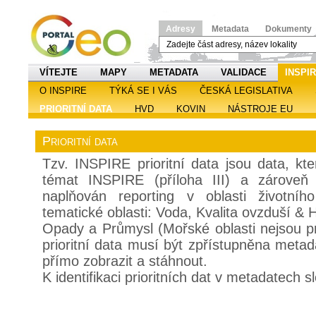
Adresy
Metadata
Dokumenty
VÍTEJTE
MAPY
METADATA
VALIDACE
INSPI
O INSPIRE
TÝKÁ SE I VÁS
ČESKÁ LEGISLATIVA
PRIORITNÍ DATA
HVD
KOVIN
NÁSTROJE EU
Prioritní data
Tzv. INSPIRE prioritní data jsou data, kt
témat INSPIRE (příloha III) a zároveň 
naplňován reporting v oblasti životní
tematické oblasti: Voda, Kvalita ovzduší & H
Opady a Průmysl (Mořské oblasti nejsou pr
prioritní data musí být zpřístupněna metad
přímo zobrazit a stáhnout.
K identifikaci prioritních dat v metadatech s