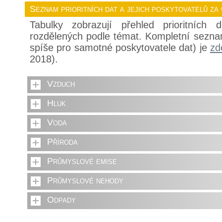
Seznam prioritních dat a jejich poskytovatelů za
Tabulky zobrazují přehled prioritních
rozdělených podle témat. Kompletní sezna
spíše pro samotné poskytovatele dat) je
zd
2018).
Vzduch
Hluk
Voda
Příroda
Průmyslové emise
Průmyslové nehody
Odpady