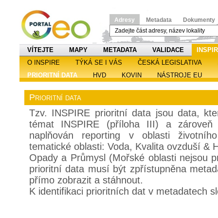
Adresy
Metadata
Dokumenty
VÍTEJTE
MAPY
METADATA
VALIDACE
INSPI
O INSPIRE
TÝKÁ SE I VÁS
ČESKÁ LEGISLATIVA
PRIORITNÍ DATA
HVD
KOVIN
NÁSTROJE EU
Prioritní data
Tzv. INSPIRE prioritní data jsou data, kt
témat INSPIRE (příloha III) a zároveň 
naplňován reporting v oblasti životní
tematické oblasti: Voda, Kvalita ovzduší & H
Opady a Průmysl (Mořské oblasti nejsou pr
prioritní data musí být zpřístupněna metad
přímo zobrazit a stáhnout.
K identifikaci prioritních dat v metadatech s