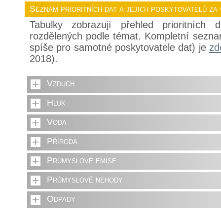
Seznam prioritních dat a jejich poskytovatelů za
Tabulky zobrazují přehled prioritních
rozdělených podle témat. Kompletní sezna
spíše pro samotné poskytovatele dat) je
zd
2018).
Vzduch
Hluk
Voda
Příroda
Průmyslové emise
Průmyslové nehody
Odpady