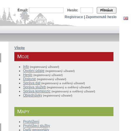
Email:
Heslo:
Přihlásit
Registrace
|
Zapomenuté heslo
Vítejte
Moje
Info
(registrovaný uživatel)
Osobní údaje
(registrovaný uživatel)
Heslo
(registrovaný uživatel)
Diskuse
(registrovaný uživatel)
Správa dat
(registrovaný a ověřený
uživatel
)
Správa služeb
(
registrovaný a
ověřený
uživatel
)
Správa kompozic
(
registrovaný a
ověřený
uživatel
)
Objednávky
(registrovaný uživatel)
Mapy
Prohlížení
Prohlížecí služby
Další geoportály