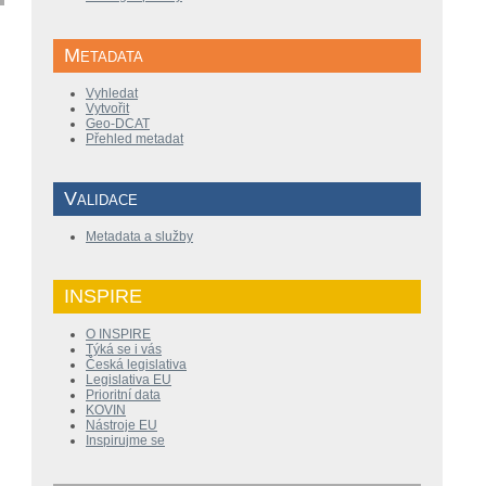
Metadata
Vyhledat
Vytvořit
Geo-DCAT
Přehled metadat
Validace
Metadata a služby
INSPIRE
O INSPIRE
Týká se i vás
Česká legislativa
Legislativa EU
Prioritní data
KOVIN
Nástroje EU
Inspirujme se