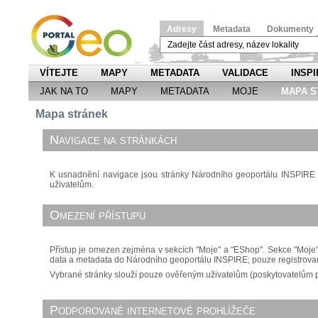
Adresy
Metadata
Dokumenty
VÍTEJTE
MAPY
METADATA
VALIDACE
INSPI
JAK NA TO
MAPY
METADATA
MOJE
MAPA S
Mapa stránek
Navigace na stránkách
K usnadnění navigace jsou stránky Národního geoportálu INSPIRE r
uživatelům.
Omezení přístupu
Přístup je omezen zejména v sekcích "Moje" a "EShop". Sekce "Moje" 
data a metadata do Národního geoportálu INSPIRE; pouze registrovan
Vybrané stránky slouží pouze ověřeným uživatelům (poskytovatelům pro
Podporované internetové prohlížeče