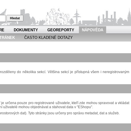
Hledat
RE
DOKUMENTY
GEOREPORTY
NÁPOVĚDA
TRÁNEK
ČASTO KLADENÉ DOTAZY
ozděleny do několika sekcí. Většina sekcí je přístupná všem i neregistrovaným
je určena pouze pro registrované uživatele, kteří zde mohou spravovat a vkládat
í uživatelé mohou objednávat a stahovat data v "EShopu".
storových dat). Tyto stránky jsou určeny pro správu metadat, dat a služeb.