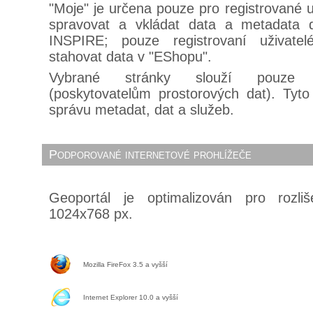
"Moje" je určena pouze pro registrované u
spravovat a vkládat data a metadata 
INSPIRE; pouze registrovaní uživat
stahovat data v "EShopu".
Vybrané stránky slouží pouze 
(poskytovatelům prostorových dat). Tyto
správu metadat, dat a služeb.
Podporované internetové prohlížeče
Geoportál je optimalizován pro rozli
1024x768 px.
Mozilla FireFox 3.5 a vyšší
Internet Explorer 10.0 a vyšší