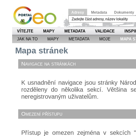
Adresy
Metadata
Dokumenty
VÍTEJTE
MAPY
METADATA
VALIDACE
INSPI
JAK NA TO
MAPY
METADATA
MOJE
MAPA S
Mapa stránek
Navigace na stránkách
K usnadnění navigace jsou stránky Náro
rozděleny do několika sekcí. Většina s
neregistrovaným uživatelům.
Omezení přístupu
Přístup je omezen zejména v sekcích 