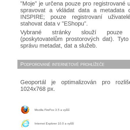
"Moje" je určena pouze pro registrované u
spravovat a vkládat data a metadata 
INSPIRE; pouze registrovaní uživat
stahovat data v "EShopu".
Vybrané stránky slouží pouze 
(poskytovatelům prostorových dat). Tyto
správu metadat, dat a služeb.
Podporované internetové prohlížeče
Geoportál je optimalizován pro rozli
1024x768 px.
Mozilla FireFox 3.5 a vyšší
Internet Explorer 10.0 a vyšší