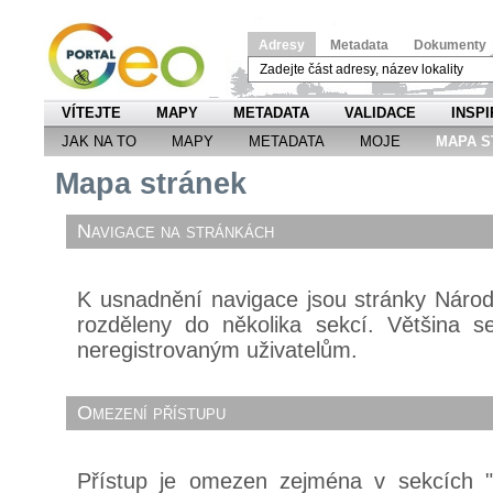
Adresy
Metadata
Dokumenty
VÍTEJTE
MAPY
METADATA
VALIDACE
INSPI
JAK NA TO
MAPY
METADATA
MOJE
MAPA S
Mapa stránek
Navigace na stránkách
K usnadnění navigace jsou stránky Náro
rozděleny do několika sekcí. Většina s
neregistrovaným uživatelům.
Omezení přístupu
Přístup je omezen zejména v sekcích 