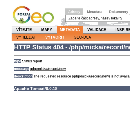
Adresy
Metadata
Dokumenty
VÍTEJTE
MAPY
METADATA
VALIDACE
INSPIR
VYHLEDAT
VYTVOŘIT
GEO-DCAT