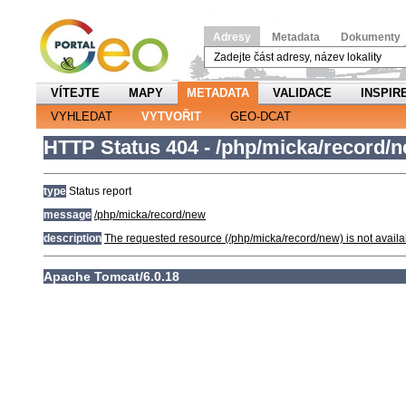
Adresy
Metadata
Dokumenty
VÍTEJTE
MAPY
METADATA
VALIDACE
INSPIR
VYHLEDAT
VYTVOŘIT
GEO-DCAT