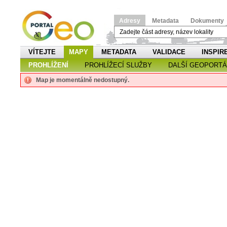
Adresy
Metadata
Dokumenty
VÍTEJTE
MAPY
METADATA
VALIDACE
INSPIR
PROHLÍŽENÍ
PROHLÍŽECÍ SLUŽBY
DALŠÍ GEOPORTÁ
Map je momentálně nedostupný.