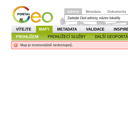
Adresy
Metadata
Dokumenty
VÍTEJTE
MAPY
METADATA
VALIDACE
INSPIR
PROHLÍŽENÍ
PROHLÍŽECÍ SLUŽBY
DALŠÍ GEOPORTÁ
Map je momentálně nedostupný.