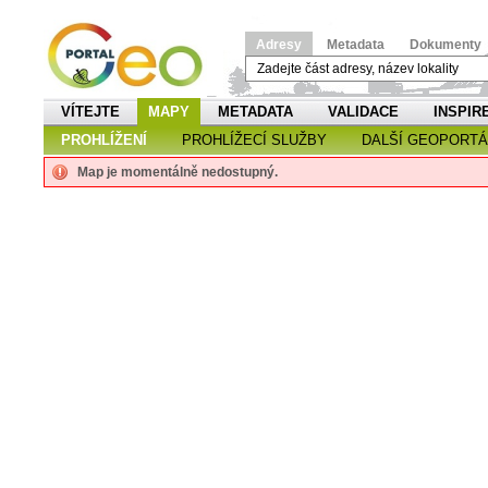
Adresy
Metadata
Dokumenty
VÍTEJTE
MAPY
METADATA
VALIDACE
INSPIR
PROHLÍŽENÍ
PROHLÍŽECÍ SLUŽBY
DALŠÍ GEOPORTÁ
Map je momentálně nedostupný.