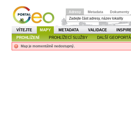
Adresy
Metadata
Dokumenty
VÍTEJTE
MAPY
METADATA
VALIDACE
INSPIR
PROHLÍŽENÍ
PROHLÍŽECÍ SLUŽBY
DALŠÍ GEOPORTÁ
Map je momentálně nedostupný.