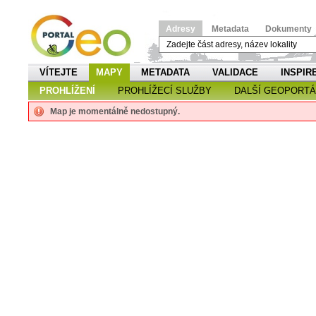
Adresy
Metadata
Dokumenty
VÍTEJTE
MAPY
METADATA
VALIDACE
INSPIR
PROHLÍŽENÍ
PROHLÍŽECÍ SLUŽBY
DALŠÍ GEOPORTÁ
Map je momentálně nedostupný.