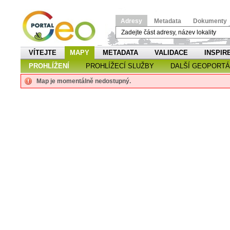
Adresy
Metadata
Dokumenty
VÍTEJTE
MAPY
METADATA
VALIDACE
INSPIR
PROHLÍŽENÍ
PROHLÍŽECÍ SLUŽBY
DALŠÍ GEOPORTÁ
Map je momentálně nedostupný.