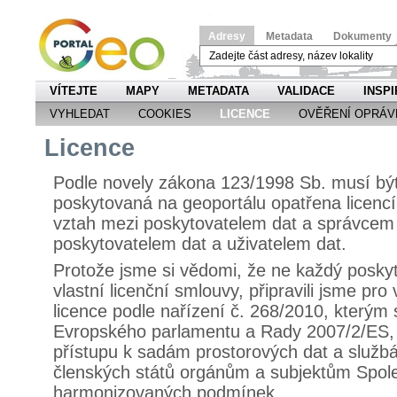
Adresy
Metadata
Dokumenty
VÍTEJTE
MAPY
METADATA
VALIDACE
INSPI
VYHLEDAT
COOKIES
LICENCE
OVĚŘENÍ OPRÁV
Licence
Podle novely zákona 123/1998 Sb. musí bý
poskytovaná na geoportálu opatřena licencí
vztah mezi poskytovatelem dat a správcem 
poskytovatelem dat a uživatelem dat.
Protože jsme si vědomi, že ne každý posky
vlastní licenční smlouvy, připravili jsme p
licence podle nařízení č. 268/2010, kterým
Evropského parlamentu a Rady 2007/2/ES, 
přístupu k sadám prostorových dat a služb
členských států orgánům a subjektům Spol
harmonizovaných podmínek.