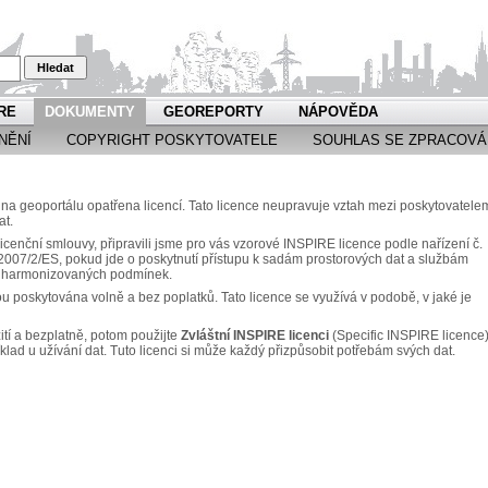
Hledat
RE
DOKUMENTY
GEOREPORTY
NÁPOVĚDA
NĚNÍ
COPYRIGHT POSKYTOVATELE
SOUHLAS SE ZPRACOVÁ
a geoportálu opatřena licencí. Tato licence neupravuje vztah mezi poskytovatele
at.
icenční smlouvy, připravili jsme pro vás vzorové INSPIRE licence podle nařízení č.
007/2/ES, pokud jde o poskytnutí přístupu k sadám prostorových dat a službám
za harmonizovaných podmínek.
ou poskytována volně a bez poplatků. Tato licence se využívá v podobě, v jaké je
ití a bezplatně, potom použijte
Zvláštní INSPIRE licenci
(Specific INSPIRE licence)
klad u užívání dat. Tuto licenci si může každý přizpůsobit potřebám svých dat.