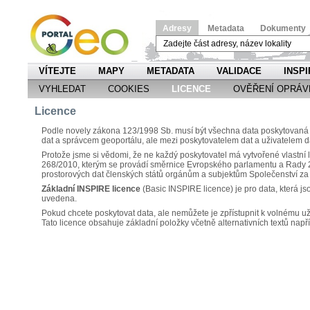
Adresy
Metadata
Dokumenty
VÍTEJTE
MAPY
METADATA
VALIDACE
INSPI
VYHLEDAT
COOKIES
LICENCE
OVĚŘENÍ OPRÁV
Licence
Podle novely zákona 123/1998 Sb. musí být všechna data poskytovaná n
dat a správcem geoportálu, ale mezi poskytovatelem dat a uživatelem d
Protože jsme si vědomi, že ne každý poskytovatel má vytvořené vlastní l
268/2010, kterým se provádí směrnice Evropského parlamentu a Rady 2
prostorových dat členských států orgánům a subjektům Společenství 
Základní INSPIRE licence
(Basic INSPIRE licence) je pro data, která js
uvedena.
Pokud chcete poskytovat data, ale nemůžete je zpřístupnit k volnému už
Tato licence obsahuje základní položky včetně alternativních textů napří