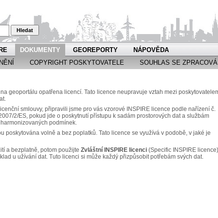
Hledat
RE
DOKUMENTY
GEOREPORTY
NÁPOVĚDA
NĚNÍ
COPYRIGHT POSKYTOVATELE
SOUHLAS SE ZPRACOVÁ
a geoportálu opatřena licencí. Tato licence neupravuje vztah mezi poskytovatele
at.
icenční smlouvy, připravili jsme pro vás vzorové INSPIRE licence podle nařízení č.
007/2/ES, pokud jde o poskytnutí přístupu k sadám prostorových dat a službám
za harmonizovaných podmínek.
ou poskytována volně a bez poplatků. Tato licence se využívá v podobě, v jaké je
ití a bezplatně, potom použijte
Zvláštní INSPIRE licenci
(Specific INSPIRE licence)
klad u užívání dat. Tuto licenci si může každý přizpůsobit potřebám svých dat.