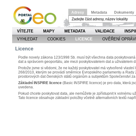
Adresy
Metadata
Dokumenty
VÍTEJTE
MAPY
METADATA
VALIDACE
INSPI
VYHLEDAT
COOKIES
LICENCE
OVĚŘENÍ OPRÁV
Licence
Podle novely zákona 123/1998 Sb. musí být všechna data poskytovaná n
dat a správcem geoportálu, ale mezi poskytovatelem dat a uživatelem d
Protože jsme si vědomi, že ne každý poskytovatel má vytvořené vlastní l
268/2010, kterým se provádí směrnice Evropského parlamentu a Rady 2
prostorových dat členských států orgánům a subjektům Společenství 
Základní INSPIRE licence
(Basic INSPIRE licence) je pro data, která js
uvedena.
Pokud chcete poskytovat data, ale nemůžete je zpřístupnit k volnému už
Tato licence obsahuje základní položky včetně alternativních textů napří