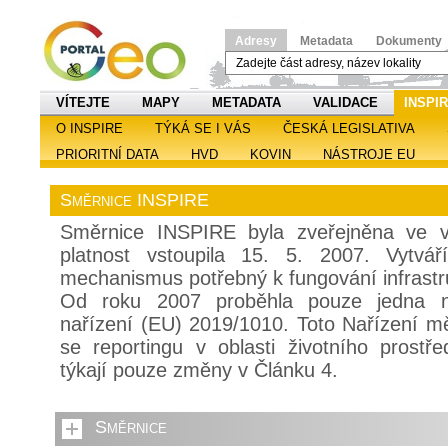
Adresy
Metadata
Dokumenty
VÍTEJTE
MAPY
METADATA
VALIDACE
INSPI
O INSPIRE
TÝKÁ SE I VÁS
ČESKÁ LEGISLATIVA
PRIORITNÍ DATA
HVD
KOVIN
NÁSTROJE EU
Směrnice INSPIRE
Směrnice INSPIRE byla zveřejněna ve v
platnost vstoupila 15. 5. 2007. Vytvář
mechanismus potřebný k fungování infrastr
Od roku 2007 proběhla pouze jedna nov
nařízení (EU) 2019/1010. Toto Nařízení měn
se reportingu v oblasti životního prost
týkají pouze změny v Článku 4.
Směrnice