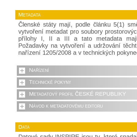
Metadata
Členské státy mají, podle článku 5(1) sm
vytvoření metadat pro soubory prostorovýc
přílohy I, II a III a tato metadata mají
Požadavky na vytvoření a udržování těch
nařízení 1205/2008 a v technických pokyne
Nařízení
Technické pokyny
Metadatový profil ČESKÉ REPUBLIKY
Návod k metadatovému editoru
Data
Datové sady INSPIRE jsou ty, které spada