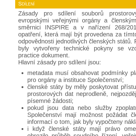
Sdílení
Zásady pro sdílení souborů prostoro
evropskými veřejnými orgány a členským
směrnici INSPIRE a v nařízení 268/201
opatření, která mají být provedena za tím
odpovědnosti jednotlivých členských států.
byly vytvořeny technické pokyny se vz
practice dokument.
Hlavní zásady pro sdílení jsou:
metadata musí obsahovat podmínky plat
pro orgány a instituce Společenství;
členské státy by měly poskytovat přís
prostorových dat neprodleně, nejpozdě
písemné žádosti;
pokud jsou data nebo služby zpoplat
Společenství mají možnost požádat čl
informací o tom, jak byly vypočteny nák
i když členské státy mají právo omez
ohrozilo průběh soudního řízení, veře