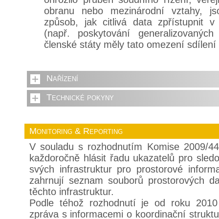
obranu nebo mezinárodní vztahy, js
způsob, jak citlivá data zpřístupnit
(např. poskytování generalizovanýc
členské státy měly tato omezení sdílení
Nařízení
Technické pokyny
Monitoring & Reporting
V souladu s rozhodnutím Komise 2009/44
každoročně hlásit řadu ukazatelů pro sled
svých infrastruktur pro prostorové infor
zahrnují seznam souborů prostorových dat
těchto infrastruktur.
Podle téhož rozhodnutí je od roku 2010
zpráva s informacemi o koordinační struktuř