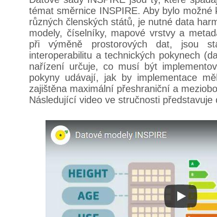
témat směrnice INSPIRE. Aby bylo možné k
různých členských států, je nutné data har
modely, číselníky, mapové vrstvy a metada
při výměně prostorových dat, jsou s
interoperabilitu a technických pokynech (d
nařízení určuje, co musí být implemento
pokyny udávají, jak by implementace mě
zajištěna maximální přeshraniční a meziobor
Následující video ve stručnosti představuj