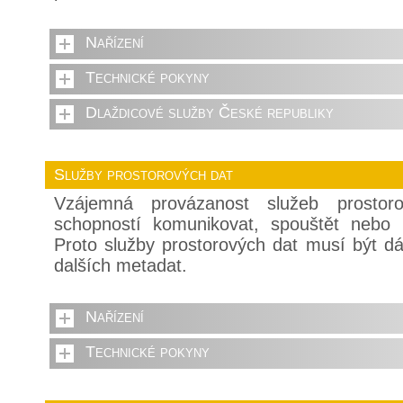
Nařízení
Technické pokyny
Dlaždicové služby České republiky
Služby prostorových dat
Vzájemná provázanost služeb prostor
schopností komunikovat, spouštět nebo 
Proto služby prostorových dat musí být 
dalších metadat.
Nařízení
Technické pokyny