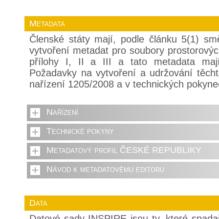
Metadata
Členské státy mají, podle článku 5(1) sm
vytvoření metadat pro soubory prostorovýc
přílohy I, II a III a tato metadata mají
Požadavky na vytvoření a udržování těch
nařízení 1205/2008 a v technických pokyne
Nařízení
Technické pokyny
Metadatový profil ČESKÉ REPUBLIKY
Návod k metadatovému editoru
Data
Datové sady INSPIRE jsou ty, které spada