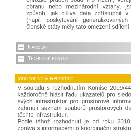
obranu nebo mezinárodní vztahy, js
způsob, jak citlivá data zpřístupnit
(např. poskytování generalizovanýc
členské státy měly tato omezení sdílení
Nařízení
Technické pokyny
Monitoring & Reporting
V souladu s rozhodnutím Komise 2009/44
každoročně hlásit řadu ukazatelů pro sled
svých infrastruktur pro prostorové infor
zahrnují seznam souborů prostorových dat
těchto infrastruktur.
Podle téhož rozhodnutí je od roku 2010
zpráva s informacemi o koordinační struktuř