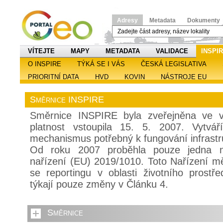
Adresy
Metadata
Dokumenty
VÍTEJTE
MAPY
METADATA
VALIDACE
INSPI
O INSPIRE
TÝKÁ SE I VÁS
ČESKÁ LEGISLATIVA
PRIORITNÍ DATA
HVD
KOVIN
NÁSTROJE EU
Směrnice INSPIRE
Směrnice INSPIRE byla zveřejněna ve v
platnost vstoupila 15. 5. 2007. Vytvář
mechanismus potřebný k fungování infrastr
Od roku 2007 proběhla pouze jedna nov
nařízení (EU) 2019/1010. Toto Nařízení měn
se reportingu v oblasti životního prost
týkají pouze změny v Článku 4.
Směrnice