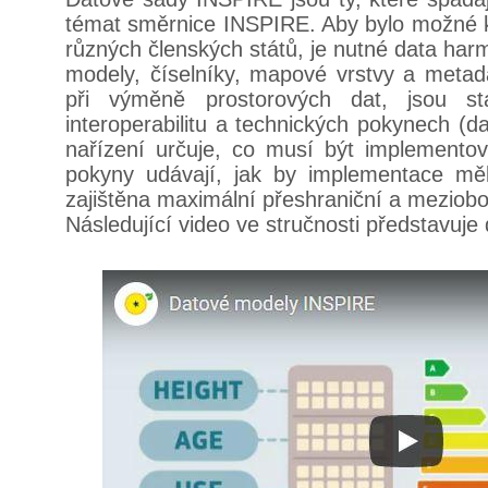
témat směrnice INSPIRE. Aby bylo možné k
různých členských států, je nutné data har
modely, číselníky, mapové vrstvy a metada
při výměně prostorových dat, jsou s
interoperabilitu a technických pokynech (d
nařízení určuje, co musí být implemento
pokyny udávají, jak by implementace mě
zajištěna maximální přeshraniční a meziobor
Následující video ve stručnosti představuj