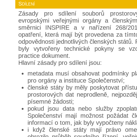
Sdílení
Zásady pro sdílení souborů prostoro
evropskými veřejnými orgány a členským
směrnici INSPIRE a v nařízení 268/201
opatření, která mají být provedena za tím
odpovědnosti jednotlivých členských států.
byly vytvořeny technické pokyny se vz
practice dokument.
Hlavní zásady pro sdílení jsou:
metadata musí obsahovat podmínky plat
pro orgány a instituce Společenství;
členské státy by měly poskytovat přís
prostorových dat neprodleně, nejpozdě
písemné žádosti;
pokud jsou data nebo služby zpoplat
Společenství mají možnost požádat čl
informací o tom, jak byly vypočteny nák
i když členské státy mají právo omez
ohrozilo průběh soudního řízení, veře