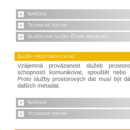
Nařízení
Technické pokyny
Dlaždicové služby České republiky
Služby prostorových dat
Vzájemná provázanost služeb prostor
schopností komunikovat, spouštět nebo 
Proto služby prostorových dat musí být 
dalších metadat.
Nařízení
Technické pokyny