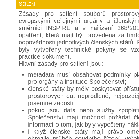
Sdílení
Zásady pro sdílení souborů prostoro
evropskými veřejnými orgány a členským
směrnici INSPIRE a v nařízení 268/201
opatření, která mají být provedena za tím
odpovědnosti jednotlivých členských států.
byly vytvořeny technické pokyny se vz
practice dokument.
Hlavní zásady pro sdílení jsou:
metadata musí obsahovat podmínky plat
pro orgány a instituce Společenství;
členské státy by měly poskytovat přís
prostorových dat neprodleně, nejpozdě
písemné žádosti;
pokud jsou data nebo služby zpoplat
Společenství mají možnost požádat čl
informací o tom, jak byly vypočteny nák
i když členské státy mají právo omez
ohrozilo průběh soudního řízení, veře