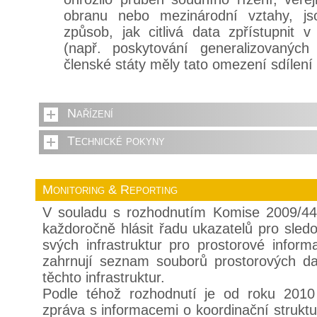
obranu nebo mezinárodní vztahy, js
způsob, jak citlivá data zpřístupnit
(např. poskytování generalizovanýc
členské státy měly tato omezení sdílení
Nařízení
Technické pokyny
Monitoring & Reporting
V souladu s rozhodnutím Komise 2009/44
každoročně hlásit řadu ukazatelů pro sled
svých infrastruktur pro prostorové infor
zahrnují seznam souborů prostorových dat
těchto infrastruktur.
Podle téhož rozhodnutí je od roku 2010
zpráva s informacemi o koordinační struktuř