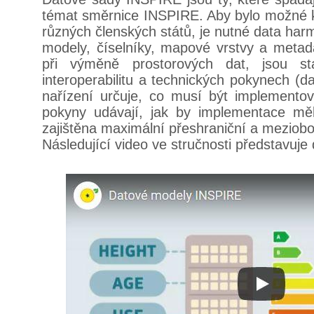
témat směrnice INSPIRE. Aby bylo možné k
různých členských států, je nutné data har
modely, číselníky, mapové vrstvy a metada
při výměně prostorových dat, jsou s
interoperabilitu a technických pokynech (d
nařízení určuje, co musí být implemento
pokyny udávají, jak by implementace mě
zajištěna maximální přeshraniční a meziobor
Následující video ve stručnosti představuj