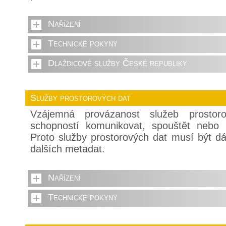
Nařízení
Technické pokyny
Dlaždicové služby České republiky
Služby prostorových dat
Vzájemná provázanost služeb prostor
schopností komunikovat, spouštět nebo 
Proto služby prostorových dat musí být 
dalších metadat.
Nařízení
Technické pokyny