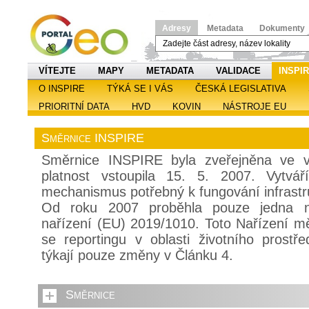
Adresy
Metadata
Dokumenty
VÍTEJTE
MAPY
METADATA
VALIDACE
INSPI
O INSPIRE
TÝKÁ SE I VÁS
ČESKÁ LEGISLATIVA
PRIORITNÍ DATA
HVD
KOVIN
NÁSTROJE EU
Směrnice INSPIRE
Směrnice INSPIRE byla zveřejněna ve v
platnost vstoupila 15. 5. 2007. Vytvář
mechanismus potřebný k fungování infrastr
Od roku 2007 proběhla pouze jedna nov
nařízení (EU) 2019/1010. Toto Nařízení měn
se reportingu v oblasti životního prost
týkají pouze změny v Článku 4.
Směrnice