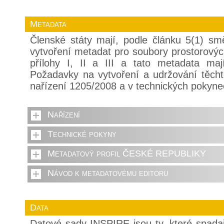
Metadata
Členské státy mají, podle článku 5(1) sm
vytvoření metadat pro soubory prostorovýc
přílohy I, II a III a tato metadata mají
Požadavky na vytvoření a udržování těch
nařízení 1205/2008 a v technických pokyne
Nařízení
Technické pokyny
Metadatový profil ČESKÉ REPUBLIKY
Návod k metadatovému editoru
Data
Datové sady INSPIRE jsou ty, které spada