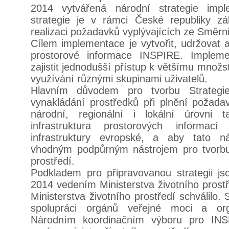
2014 vytvářená národní strategie imp
strategie je v rámci České republiky 
realizaci požadavků vyplývajících ze Směr
Cílem implementace je vytvořit, udržovat a 
prostorové informace INSPIRE. Impleme
zajistit jednodušší přístup k většímu množs
využívání různými skupinami uživatelů.
Hlavním důvodem pro tvorbu Strategie 
vynakládání prostředků při plnění poža
národní, regionální i lokální úrovni 
infrastruktura prostorových informa
infrastruktury evropské, a aby tato ná
vhodným podpůrným nástrojem pro tvorbu p
prostředí.
Podkladem pro připravovanou strategii js
2014 vedením Ministerstva životního prost
Ministerstva životního prostředí schválilo.
spolupráci orgánů veřejné moci a or
Národním koordinačním výboru pro IN