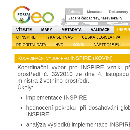
Adresy
Metadata
Dokumenty
VÍTEJTE
MAPY
METADATA
VALIDACE
INSPI
O INSPIRE
TÝKÁ SE I VÁS
ČESKÁ LEGISLATIVA
PRIORITNÍ DATA
HVD
KOVIN
NÁSTROJE EU
Koordinační výbor pro INSPIRE (KOVIN)
Koordinační výbor pro INSPIRE vznikl př
prostředí č. 32/2010 ze dne 4. listopad
ministra životního prostředí.
Úkoly:
implementace INSPIRE
hodnocení pokroku při dosahování glob
INSPIRE
analýza výsledků implementace INSPIR