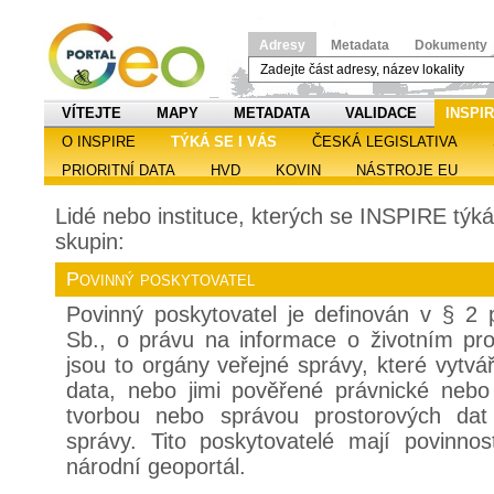
Adresy
Metadata
Dokumenty
VÍTEJTE
MAPY
METADATA
VALIDACE
INSPI
O INSPIRE
TÝKÁ SE I VÁS
ČESKÁ LEGISLATIVA
PRIORITNÍ DATA
HVD
KOVIN
NÁSTROJE EU
Lidé nebo instituce, kterých se INSPIRE týká, 
skupin:
Povinný poskytovatel
Povinný poskytovatel je definován v § 2
Sb., o právu na informace o životním pros
jsou to orgány veřejné správy, které vytvá
data, nebo jimi pověřené právnické nebo 
tvorbou nebo správou prostorových dat
správy. Tito poskytovatelé mají povinnos
národní geoportál.