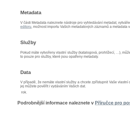
Metadata
V části Metadata naleznete nástroje pro vyhledávání metadat, vytvář
editoru
, možnost importu Vašich metadatových záznamů a metadata v
Služby
Pokud máte vytvořeny vlastní služby (katalogová, prohlížecí, …), můž
to pouze pro služby, které jsou opatřeny metadaty.
Data
V případě, že nemáte vlastní služby a chcete zpřístupnit Vaše vlastní 
jej můžete pověřit i vydáváním Vašich dat.
rok.
Podrobnější informace naleznete v
Příručce pro po