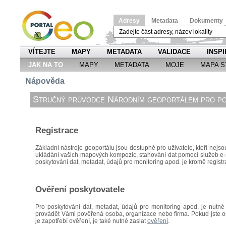
Adresy
Metadata
Dokumenty
VÍTEJTE
MAPY
METADATA
VALIDACE
INSPI
JAK NA TO
MAPY
METADATA
MOJE
MAPA S
Nápověda
Stručný průvodce Národním geoportálem pro po
Registrace
Základní nástroje geoportálu jsou dostupné pro uživatele, kteří nejsou
ukládání vašich mapových kompozic, stahování dat pomocí
služeb e
poskytování dat, metadat, údajů pro monitoring apod. je kromě registr
Ověření poskytovatele
Pro poskytování dat, metadat, údajů pro monitoring apod. je nutné
provádět Vámi pověřená osoba, organizace nebo firma. Pokud jste os
je zapotřebí ověření, je také nutné zaslat
ověření
.