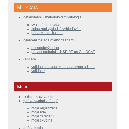
Metadata
vyhledávání v metadatovém katalogu
vyhledání metadat
zobrazení výsledků vyhledávání
přidat vlastní katalog
vytváření metadatového záznamu
metadatový editor
převod metadat z INSPIRE na GeoDCAT
validace
validace metadat v metadatovém editoru
validátor
Moje
registrace uživatele
správa osobních údajů
moje organizace
moje role
moje zařazení
moje skupina
změna hesla