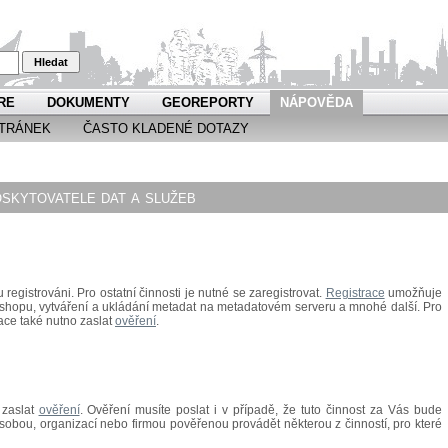
Hledat
RE
DOKUMENTY
GEOREPORTY
NÁPOVĚDA
TRÁNEK
ČASTO KLADENÉ DOTAZY
skytovatele dat a služeb
 registrováni. Pro ostatní činnosti je nutné se zaregistrovat.
Registrace
umožňuje
-shopu, vytváření a ukládání metadat na metadatovém serveru a mnohé další.
Pro
ace také nutno zaslat
ověření
.
 zaslat
ověření
.
Ověření musíte poslat i v případě, že tuto činnost za Vás bude
obou, organizací nebo firmou pověřenou provádět některou z činností, pro které