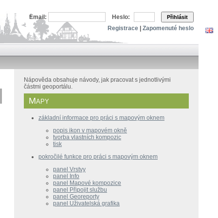
Email:
Heslo:
Přihlásit
Registrace
|
Zapomenuté heslo
Nápověda obsahuje návody, jak pracovat s jednotlivými
částmi geoportálu.
Mapy
základní informace pro práci s mapovým oknem
popis ikon v mapovém okně
tvorba vlastních kompozic
tisk
pokročilé funkce pro práci s mapovým oknem
panel Vrstvy
panel Info
panel Mapové kompozice
panel Připojit službu
panel Georeporty
panel Uživatelská grafika