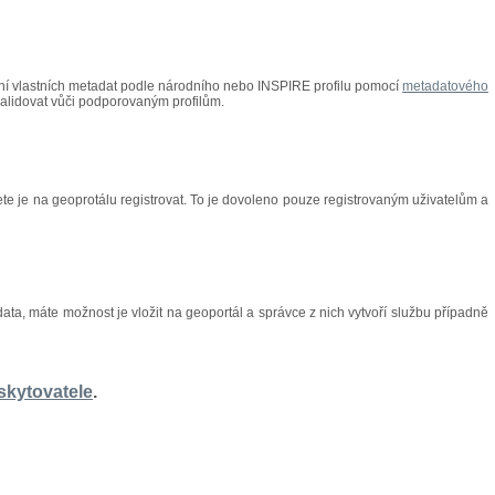
ení vlastních metadat podle národního nebo INSPIRE profilu pomocí
metadatového
alidovat vůči podporovaným profilům.
ete je na geoprotálu registrovat. To je dovoleno pouze registrovaným uživatelům a
data, máte možnost je vložit na geoportál a správce z nich vytvoří službu případně
skytovatele
.