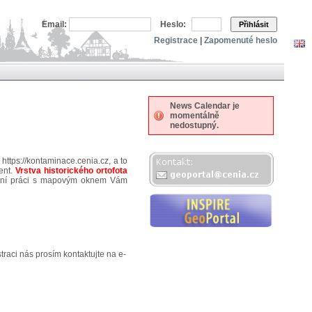
Email:
Heslo:
Přihlásit
Registrace
|
Zapomenuté heslo
News Calendar je
momentálně
nedostupný.
https://kontaminace.cenia.cz, a to
ent.
Vrstva historického ortofota
tivní práci s mapovým oknem Vám
traci nás prosím kontaktujte na e-