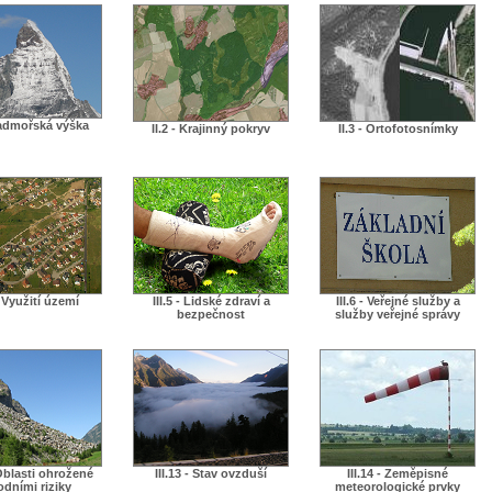
 Nadmořská výška
II.2 - Krajinný pokryv
II.3 - Ortofotosnímky
 - Využití území
III.5 - Lidské zdraví a
III.6 - Veřejné služby a
bezpečnost
služby veřejné správy
 Oblasti ohrožené
III.13 - Stav ovzduší
III.14 - Zeměpisné
odními riziky
meteorologické prvky