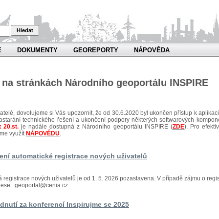
Hledat
E
DOKUMENTY
GEOREPORTY
NÁPOVĚDA
e na stránkách Národního geoportálu INSPIRE
atelé, dovolujeme si Vás upozornit, že od 30.6.2020 byl ukončen přístup k aplikaci 
astarání technického řešení a ukončení podpory některých softwarových kompon
 20.st.
je nadále dostupná z Národního geoportálu INSPIRE (
ZDE
). Pro efek
me využít
NÁPOVĚDU
.
ení automatické registrace nových uživatelů
 registrace nových uživatelů je od 1. 5. 2026 pozastavena. V případě zájmu o regis
rese: geoportal@cenia.cz.
dnutí za konferencí Inspirujme se 2025