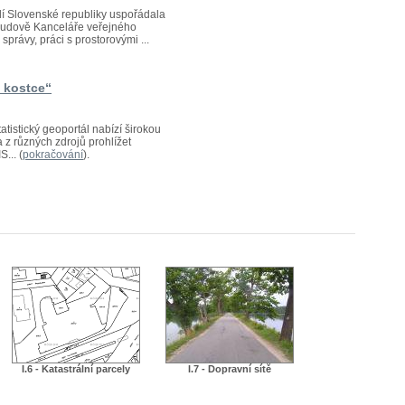
edí Slovenské republiky uspořádala
v budově Kanceláře veřejného
právy, práci s prostorovými ...
v kostce“
atistický geoportál nabízí širokou
a z různých zdrojů prohlížet
... (
pokračování
).
I.6 - Katastrální parcely
I.7 - Dopravní sítě