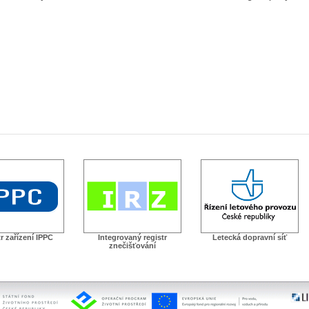
r zařízení IPPC
Integrovaný registr
Letecká dopravní síť
znečišťování