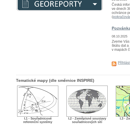
Česká infor
ve dnech 30
ochránce pr
(
pokračová
Pozvánka
08.10.2025
Zveme Vás n
škálu dat a 
v mapách či
Přihlás
Tematické mapy (dle směrnice INSPIRE)
I.1 - Souřadnicové
I.2 - Zeměpisné soustavy
I.3 - 
referenční systémy
souřadnicových sítí