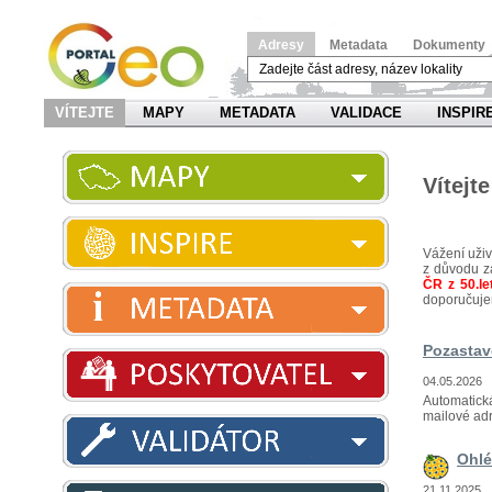
Adresy
Metadata
Dokumenty
VÍTEJTE
MAPY
METADATA
VALIDACE
INSPIR
Vítejt
Vážení uživ
z důvodu z
ČR z 50.let
doporučuje
Pozastav
04.05.2026
Automatická
mailové ad
Ohlé
21.11.2025