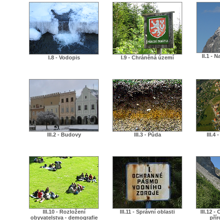
II.1 -
I.8 - Vodopis
I.9 - Chráněná území
III.2 - Budovy
III.3 - Půda
III.4
III.10 - Rozložení
III.11 - Správní oblasti
III.12 -
obyvatelstva - demografie
přír