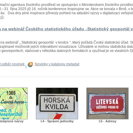
mační agentura životního prostředí ve spolupráci s Ministerstvem životního prostř
.–31. října 2025 již 16. ročník konference Inspirujme se. Akce se konala v Brně, 
áv. Dva dny plné inspirace přinesly pohled na aktuální výzvy v digitalizaci veřejné s
ní
).
 na webinář Českého statistického úřadu „Statistický geoportál 
a webinář „ Statistický geoportál v kostce “, který pořádá Český statistický úřad. St
zajímavé možnosti jejich interaktivní vizualizace. Uživatelé si mohou statistická dat
 georeportech, stahovat v několika datových formátech a využívat je ve vlastních GIS
it odběr novinek
Novinky v katalogu metadat
|
Zeměpisné názvy
I.4 - Správní jednotky
I.5 - Adresy