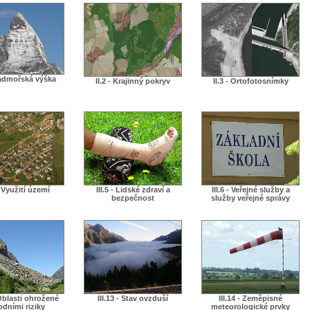
 Nadmořská výška
II.2 - Krajinný pokryv
II.3 - Ortofotosnímky
 - Využití území
III.5 - Lidské zdraví a
III.6 - Veřejné služby a
bezpečnost
služby veřejné správy
 Oblasti ohrožené
III.13 - Stav ovzduší
III.14 - Zeměpisné
odními riziky
meteorologické prvky