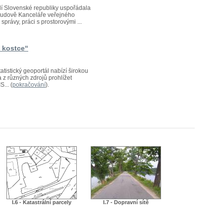
edí Slovenské republiky uspořádala
v budově Kanceláře veřejného
právy, práci s prostorovými ...
v kostce“
atistický geoportál nabízí širokou
a z různých zdrojů prohlížet
... (
pokračování
).
I.6 - Katastrální parcely
I.7 - Dopravní sítě