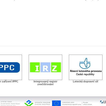
r zařízení IPPC
Integrovaný registr
Letecká dopravní síť
znečišťování