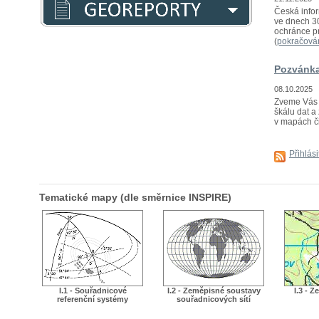
Česká infor
ve dnech 30
ochránce pr
(
pokračová
Pozvánka
08.10.2025
Zveme Vás n
škálu dat a 
v mapách či
Přihlás
Tematické mapy (dle směrnice INSPIRE)
I.1 - Souřadnicové
I.2 - Zeměpisné soustavy
I.3 - 
referenční systémy
souřadnicových sítí