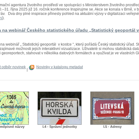
mační agentura životního prostředí ve spolupráci s Ministerstvem životního prostř
.–31. října 2025 již 16. ročník konference Inspirujme se. Akce se konala v Brně, 
áv. Dva dny plné inspirace přinesly pohled na aktuální výzvy v digitalizaci veřejné s
ní
).
 na webinář Českého statistického úřadu „Statistický geoportál 
a webinář „ Statistický geoportál v kostce “, který pořádá Český statistický úřad. St
zajímavé možnosti jejich interaktivní vizualizace. Uživatelé si mohou statistická dat
 georeportech, stahovat v několika datových formátech a využívat je ve vlastních GIS
it odběr novinek
Novinky v katalogu metadat
|
Zeměpisné názvy
I.4 - Správní jednotky
I.5 - Adresy