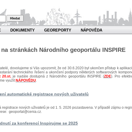
Hledat
E
DOKUMENTY
GEOREPORTY
NÁPOVĚDA
e na stránkách Národního geoportálu INSPIRE
atelé, dovolujeme si Vás upozornit, že od 30.6.2020 byl ukončen přístup k aplikaci 
astarání technického řešení a ukončení podpory některých softwarových kompon
 20.st.
je nadále dostupná z Národního geoportálu INSPIRE (
ZDE
). Pro efek
me využít
NÁPOVĚDU
.
ení automatické registrace nových uživatelů
 registrace nových uživatelů je od 1. 5. 2026 pozastavena. V případě zájmu o regis
rese: geoportal@cenia.cz.
dnutí za konferencí Inspirujme se 2025