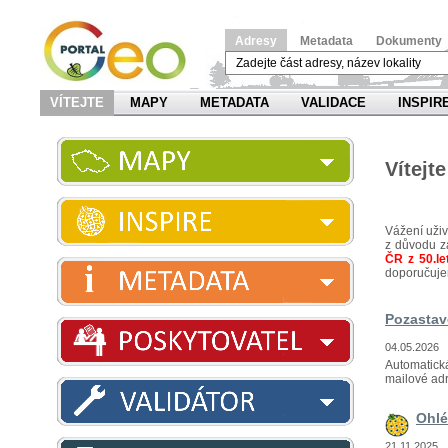
Adresy
Metadata
Dokumenty
VÍTEJTE
MAPY
METADATA
VALIDACE
INSPIR
Vítejt
Vážení uživ
z důvodu z
ČR z 50.let
doporučuje
Pozastav
04.05.2026
Automatická
mailové ad
Ohlé
21.11.2025