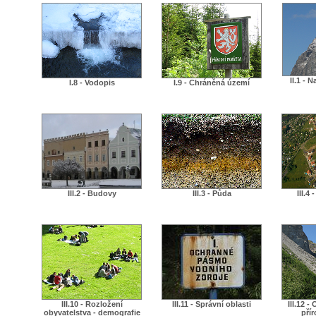
II.1 -
I.8 - Vodopis
I.9 - Chráněná území
III.2 - Budovy
III.3 - Půda
III.4
III.10 - Rozložení
III.11 - Správní oblasti
III.12 -
obyvatelstva - demografie
přír