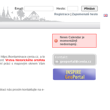
Email:
Heslo:
Přihlásit
Registrace
|
Zapomenuté heslo
News Calendar je
momentálně
nedostupný.
https://kontaminace.cenia.cz, a to
ent.
Vrstva historického ortofota
tivní práci s mapovým oknem Vám
traci nás prosím kontaktujte na e-