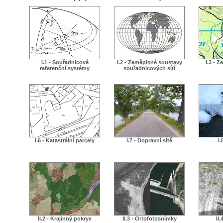
I.1 - Souřadnicové
I.2 - Zeměpisné soustavy
I.3 - 
referenční systémy
souřadnicových sítí
I.6 - Katastrální parcely
I.7 - Dopravní sítě
I.
II.2 - Krajinný pokryv
II.3 - Ortofotosnímky
II