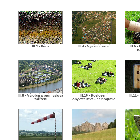
III.3 - Půda
III.4 - Využití území
III.5 
b
III.8 - Výrobní a průmyslová
III.10 - Rozložení
III.11 
zařízení
obyvatelstva - demografie