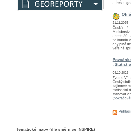
adrese: ge
Ohlé
21.11.2025
Česká infor
Ministerstv
dnech 30.–3
se konala 
dny plné in
veřejné sprá
Pozvánka
„Statisti
08.10.2025
Zveme Vás n
Český statis
zajímavé mo
statistická
stahovat v 
(
pokračová
Přihlás
Tematické mapy (dle směrnice INSPIRE)