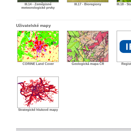
III.14 - Zeměpisné
III.17 - Bioregiony
III.18 - S
meteorologické prvky
Uživatelské mapy
CORINE Land Cover
Geologická mapa ČR
Regist
Strategické hlukové mapy