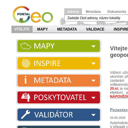
Adresy
Metadata
Dokumenty
VÍTEJTE
MAPY
METADATA
VALIDACE
INSPIR
Víte
geopor
Vážení uži
ukončen pří
zastarání
softwarov
20.st.
je na
efektivn
NÁPOVĚD
Pozastav
04.05.2026
Automatická
V případě z