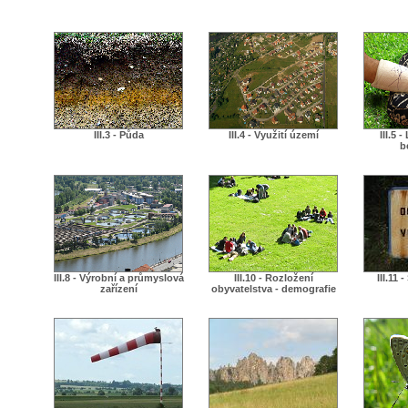
III.3 - Půda
III.4 - Využití území
III.5 
b
III.8 - Výrobní a průmyslová
III.10 - Rozložení
III.11 
zařízení
obyvatelstva - demografie