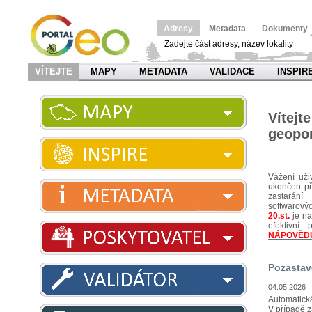
Adresy
Metadata
Dokumenty
VÍTEJTE
MAPY
METADATA
VALIDACE
INSPIR
Víte
geopor
Vážení uži
ukončen pří
zastarání
softwarov
20.st.
je na
efektivn
NÁPOVĚD
Pozastav
04.05.2026
Automatická
V případě z