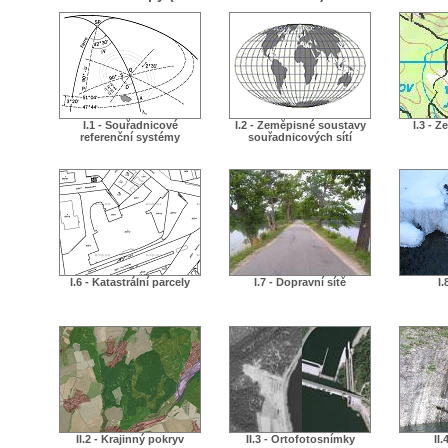
I.1 - Souřadnicové
I.2 - Zeměpisné soustavy
I.3 - 
referenční systémy
souřadnicových sítí
I.6 - Katastrální parcely
I.7 - Dopravní sítě
I.
II.2 - Krajinný pokryv
II.3 - Ortofotosnímky
II