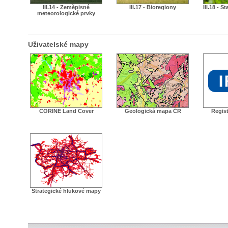
III.14 - Zeměpisné
III.17 - Bioregiony
III.18 - S
meteorologické prvky
Uživatelské mapy
CORINE Land Cover
Geologická mapa ČR
Regist
Strategické hlukové mapy