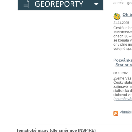
adrese: ge
Ohlé
21.11.2025
Česká infor
Ministerstv
dnech 30.–3
se konala 
dny plné in
veřejné sprá
Pozvánka
„Statisti
08.10.2025
Zveme Vás n
Český statis
zajímavé mo
statistická
stahovat v 
(
pokračová
Přihlás
Tematické mapy (dle směrnice INSPIRE)