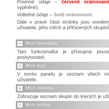
Povinné údaje –
červeně orámovan
vyplněné).
Volitelné údaje –
šedě orámované.
Dále v pravé části stránky jsou uveden
uživatele, jeho rolích a přiřazených skupin
Moje organizace
Tato funkcionalita je přístupná pouz
poskytovatel.
Moje role
V tomto panelu je seznam všech rolí
uživatele.
Moje zařazení
Zobrazuje seznam skupin do kterých je uži
Moje skupina