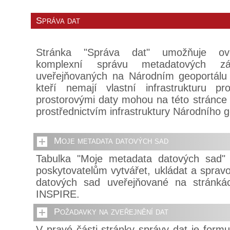
Správa dat
Stránka "Správa dat" umožňuje ove
komplexní správu metadatových z
uveřejňovaných na Národním geoportálu
kteří nemají vlastní infrastrukturu p
prostorovými daty mohou na této stránce z
prostřednictvím infrastruktury Národního 
Moje metadata datových sad
Tabulka "Moje metadata datových sad"
poskytovatelům vytvářet, ukládat a spra
datových sad uveřejňované na stránká
INSPIRE.
Požadavky na zveřejnění dat
V pravé části stránky správy dat je formu