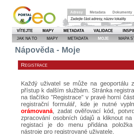
Adresy
Metadata
Dokumenty
VÍTEJTE
MAPY
METADATA
VALIDACE
INSPI
JAK NA TO
MAPY
METADATA
MOJE
MAPA S
Nápověda - Moje
Registrace
Každý uživatel se může na geoportálu za
přístup k dalším službám. Stránka registra
na tlačítko "Registrace" v pravé horní čás
registrační formulář, kde je nutné vypl
orámovaná
, zadat ověřovací kód, potvr
zpracování osobních údajů a kliknout na t
registaci je do menu přidána položk
nástroje pro registrované uživatele.