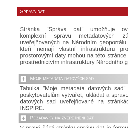
Správa dat
Stránka "Správa dat" umožňuje ove
komplexní správu metadatových z
uveřejňovaných na Národním geoportálu
kteří nemají vlastní infrastrukturu p
prostorovými daty mohou na této stránce z
prostřednictvím infrastruktury Národního 
Moje metadata datových sad
Tabulka "Moje metadata datových sad"
poskytovatelům vytvářet, ukládat a spra
datových sad uveřejňované na stránká
INSPIRE.
Požadavky na zveřejnění dat
V pravé části stránky správy dat je formu