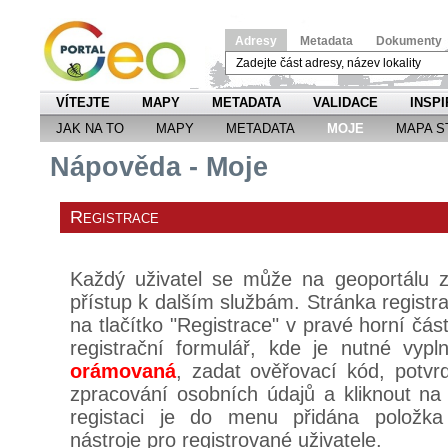
Adresy
Metadata
Dokumenty
VÍTEJTE
MAPY
METADATA
VALIDACE
INSPI
JAK NA TO
MAPY
METADATA
MOJE
MAPA S
Nápověda - Moje
Registrace
Každý uživatel se může na geoportálu za
přístup k dalším službám. Stránka registra
na tlačítko "Registrace" v pravé horní čás
registrační formulář, kde je nutné vypl
orámovaná
, zadat ověřovací kód, potvr
zpracování osobních údajů a kliknout na t
registaci je do menu přidána položk
nástroje pro registrované uživatele.