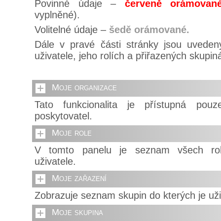
Povinné údaje –
červeně orámovan
vyplněné).
Volitelné údaje –
šedě orámované.
Dále v pravé části stránky jsou uveden
uživatele, jeho rolích a přiřazených skupin
Moje organizace
Tato funkcionalita je přístupná pouz
poskytovatel.
Moje role
V tomto panelu je seznam všech rolí
uživatele.
Moje zařazení
Zobrazuje seznam skupin do kterých je uži
Moje skupina