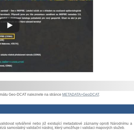
ormátu Geo-DCAT naleznete na stránce
METADATA>GeoDCAT
.
 validovat vytvářené nebo již existující metadatové záznamy oproti Národnímu a
ézá samostatný validační nástroj, který umožňuje i validaci mapových služeb.