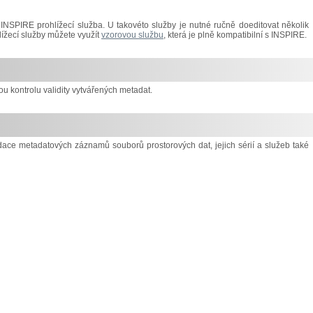
NSPIRE prohlížecí služba. U takovéto služby je nutné ručně doeditovat několik
lížecí služby můžete využít
vzorovou službu
, která je plně kompatibilní s INSPIRE.
 kontrolu validity vytvářených metadat.
idace metadatových záznamů souborů prostorových dat, jejich sérií a služeb také