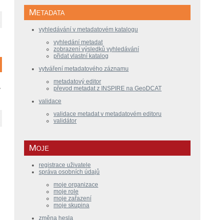
Metadata
vyhledávání v metadatovém katalogu
vyhledání metadat
zobrazení výsledků vyhledávání
přidat vlastní katalog
vytváření metadatového záznamu
metadatový editor
převod metadat z INSPIRE na GeoDCAT
ý
validace
validace metadat v metadatovém editoru
validátor
Moje
registrace uživatele
správa osobních údajů
moje organizace
moje role
moje zařazení
moje skupina
změna hesla