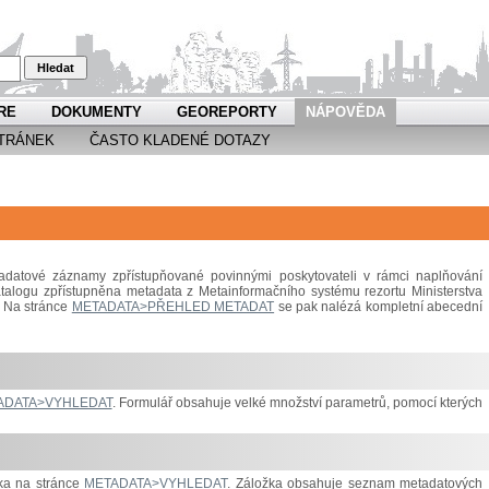
Hledat
RE
DOKUMENTY
GEOREPORTY
NÁPOVĚDA
TRÁNEK
ČASTO KLADENÉ DOTAZY
datové záznamy zpřístupňované povinnými poskytovateli v rámci naplňování
atalogu zpřístupněna metadata z Metainformačního systému rezortu Ministerstva
e. Na stránce
METADATA>PŘEHLED METADAT
se pak nalézá kompletní abecední
ADATA>VYHLEDAT
. Formulář obsahuje velké množství parametrů, pomocí kterých
žka na stránce
METADATA>VYHLEDAT
. Záložka obsahuje seznam metadatových