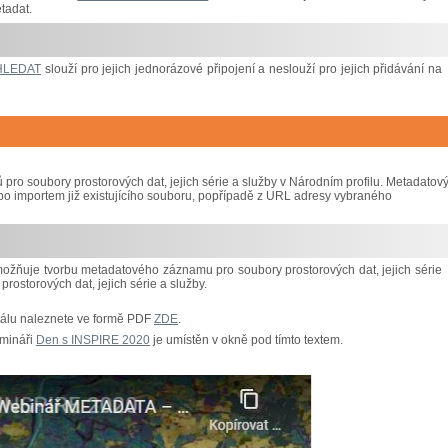
tadat.
HLEDAT
slouží pro jejich jednorázové připojení a neslouží pro jejich přidávání na
o soubory prostorových dat, jejich série a služby v Národním profilu. Metadatov
bo importem již existujícího souboru, popřípadě z URL adresy vybraného
možňuje tvorbu metadatového záznamu pro soubory prostorových dat, jejich série
ostorových dat, jejich série a služby.
tálu naleznete ve formě PDF
ZDE
.
emináři
Den s INSPIRE 2020
je umístěn v okně pod tímto textem.