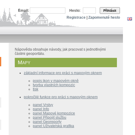
Email:
Heslo:
Přihlásit
Registrace
|
Zapomenuté heslo
Nápověda obsahuje návody, jak pracovat s jednotlivými
částmi geoportálu.
Mapy
základní informace pro práci s mapovým oknem
popis ikon v mapovém okně
tvorba vlastních kompozic
tisk
pokročilé funkce pro práci s mapovým oknem
panel Vrstvy
panel Info
panel Mapové kompozice
panel Připojit službu
panel Georeporty
panel Uživatelská grafika