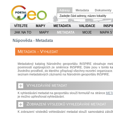
Adresy
Metadata
Dokumenty
VÍTEJTE
MAPY
METADATA
VALIDACE
INSPI
JAK NA TO
MAPY
METADATA
MOJE
MAPA S
Nápověda - Metadata
Metadata - Vyhledat
Metadatový katalog Národního geoportálu INSPIRE obsahuje meta
povinností vyplývajících ze směrnice INSPIRE. Dále jsou v tomto k
životního prostředí, do kterého přispívají všechny rezortní organizac
seznam metadatových záznamů na Národním geoportálu INSPIRE.
Vyhledávání metadat
K vyhledávání metadat na geoportálu slouží formulář na stránce
MET
je možno upřesňovat vyhledávání.
Zobrazení výsledků vyhledávání metadat
K zobrazení výsledků vyhledávání metadat slouží samostatná zálo