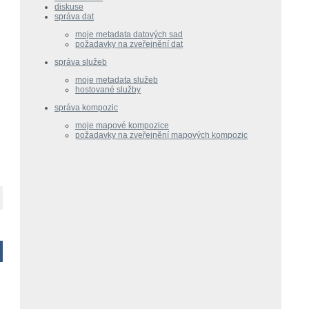
diskuse
správa dat
moje metadata datových sad
požadavky na zveřejnění dat
správa služeb
moje metadata služeb
hostované služby
správa kompozic
moje mapové kompozice
požadavky na zveřejnění mapových kompozic