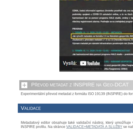
Převod metadat z INSPIRE na Geo-DCAT
Experimentální převod metadat z formátu ISO 19139 (INSPIRE) do f
Validace
Metadatový editor obsahuje také validační nástroj, který umožňuje
INSPIRE profilu. Na stránce
VALIDACE>METADATA A SLUŽBY
se nal