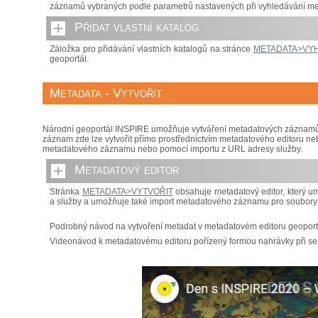
záznamů vybraných podle parametrů nastavených při vyhledávání me
Přidat vlastní katalog
Záložka pro přidávání vlastních katalogů na stránce
METADATA>VY
geoportál.
Metadata - Vytvořit
Národní geoportál INSPIRE umožňuje vytváření metadatových záznamů pr
záznam zde lze vytvořit přímo prostřednictvím metadatového editoru ne
metadatového záznamu nebo pomocí importu z URL adresy služby.
Metadatový editor
Stránka
METADATA>VYTVOŘIT
obsahuje metadatový editor, který u
a služby a umožňuje také import metadatového záznamu pro soubory pr
Podrobný návod na vytvoření metadat v metadatovém editoru geopor
Videonávod k metadatovému editoru pořízený formou nahrávky při s