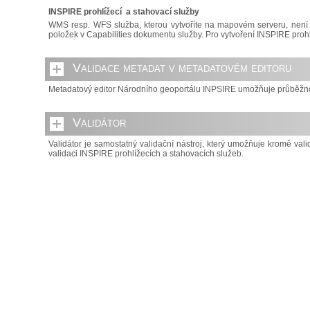
INSPIRE prohlížecí a stahovací služby
WMS resp. WFS služba, kterou vytvoříte na mapovém serveru, není I
položek v Capabilities dokumentu služby. Pro vytvoření INSPIRE proh
Validace metadat v metadatovém editoru
Metadatový editor Národního geoportálu INPSIRE umožňuje průběžnou
Validátor
Validátor je samostatný validační nástroj, který umožňuje kromě val
validaci INSPIRE prohlížecích a stahovacích služeb.