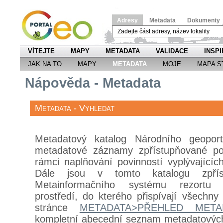
Adresy
Metadata
Dokumenty
VÍTEJTE
MAPY
METADATA
VALIDACE
INSPI
JAK NA TO
MAPY
METADATA
MOJE
MAPA S
Nápověda - Metadata
Metadata - Vyhledat
Metadatový katalog Národního geopor
metadatové záznamy zpřístupňované pov
rámci naplňování povinností vyplývající
Dále jsou v tomto katalogu zpří
Metainformačního systému rezortu M
prostředí, do kterého přispívají všechny
stránce
METADATA>PŘEHLED META
kompletní abecední seznam metadatový