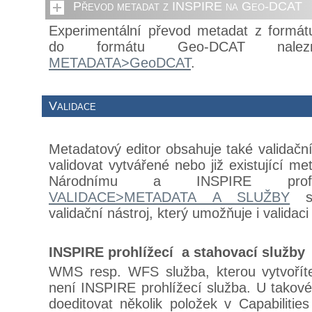
Převod metadat z INSPIRE na Geo-DCAT
Experimentální převod metadat z formá
do formátu Geo-DCAT nalez
METADATA>GeoDCAT
.
Validace
Metadatový editor obsahuje také validační
validovat vytvářené nebo již existující m
Národnímu a INSPIRE prof
VALIDACE>METADATA A SLUŽBY
se
validační nástroj, který umožňuje i valida
INSPIRE prohlížecí a stahovací služby
WMS resp. WFS služba, kterou vytvoří
není INSPIRE prohlížecí služba. U takové
doeditovat několik položek v Capabiliti