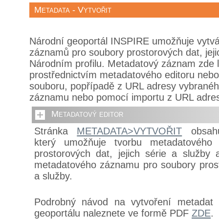
Metadata - Vytvořit
Národní geoportál INSPIRE umožňuje vytv
záznamů pro soubory prostorových dat, jejic
Národním profilu. Metadatový záznam zde l
prostřednictvím metadatového editoru nebo 
souboru, popřípadě z URL adresy vybrané
záznamu nebo pomocí importu z URL adres
Metadatový editor
Stránka
METADATA>VYTVOŘIT
obsahu
který umožňuje tvorbu metadatového
prostorových dat, jejich série a služby
metadatového záznamu pro soubory prosto
a služby.
Podrobný návod na vytvoření metadat 
geoportálu naleznete ve formě PDF
ZDE
.