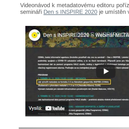
Videonávod k metadatovému editoru poříz
semináři
Den s INSPIRE 2020
je umístěn 