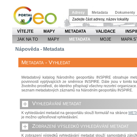
Adresy
Metadata
Dokumenty
VÍTEJTE
MAPY
METADATA
VALIDACE
INSPI
JAK NA TO
MAPY
METADATA
MOJE
MAPA S
Nápověda - Metadata
Metadata - Vyhledat
Metadatový katalog Národního geoportálu INSPIRE obsahuje meta
povinností vyplývajících ze směrnice INSPIRE. Dále jsou v tomto k
životního prostředí, do kterého přispívají všechny rezortní organizac
seznam metadatových záznamů na Národním geoportálu INSPIRE.
Vyhledávání metadat
K vyhledávání metadat na geoportálu slouží formulář na stránce
MET
je možno upřesňovat vyhledávání.
Zobrazení výsledků vyhledávání metadat
K zobrazení výsledků vyhledávání metadat slouží samostatná zálo