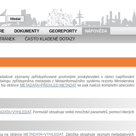
Hledat
RE
DOKUMENTY
GEOREPORTY
NÁPOVĚDA
TRÁNEK
ČASTO KLADENÉ DOTAZY
datové záznamy zpřístupňované povinnými poskytovateli v rámci naplňování
atalogu zpřístupněna metadata z Metainformačního systému rezortu Ministerstva
e. Na stránce
METADATA>PŘEHLED METADAT
se pak nalézá kompletní abecední
ADATA>VYHLEDAT
. Formulář obsahuje velké množství parametrů, pomocí kterých
žka na stránce
METADATA>VYHLEDAT
. Záložka obsahuje seznam metadatových