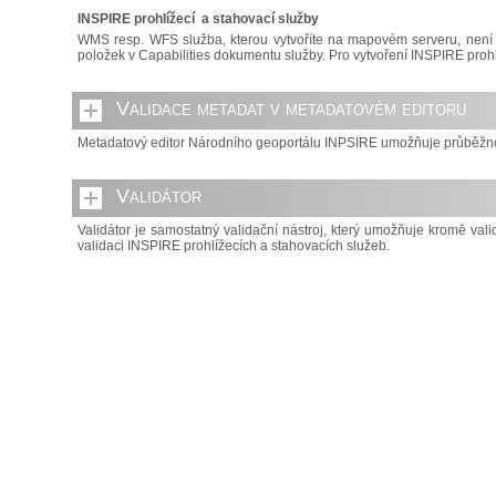
INSPIRE prohlížecí a stahovací služby
WMS resp. WFS služba, kterou vytvoříte na mapovém serveru, není I
položek v Capabilities dokumentu služby. Pro vytvoření INSPIRE proh
Validace metadat v metadatovém editoru
Metadatový editor Národního geoportálu INPSIRE umožňuje průběžnou
Validátor
Validátor je samostatný validační nástroj, který umožňuje kromě val
validaci INSPIRE prohlížecích a stahovacích služeb.