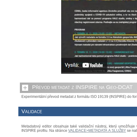
Převod metadat z INSPIRE na Geo-DCAT
Experimentální převod metadat z formátu ISO 19139 (INSPIRE) do f
Validace
Metadatový editor obsahuje také validační nástroj, který umožňuje
INSPIRE profilu. Na stránce
VALIDACE>METADATA A SLUŽBY
se nal