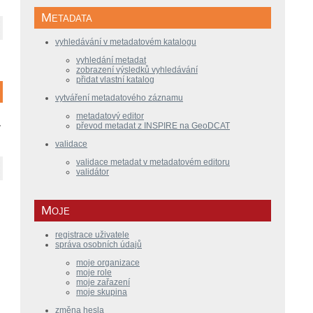
Metadata
vyhledávání v metadatovém katalogu
vyhledání metadat
zobrazení výsledků vyhledávání
přidat vlastní katalog
vytváření metadatového záznamu
metadatový editor
převod metadat z INSPIRE na GeoDCAT
ý
validace
validace metadat v metadatovém editoru
validátor
Moje
registrace uživatele
správa osobních údajů
moje organizace
moje role
moje zařazení
moje skupina
změna hesla