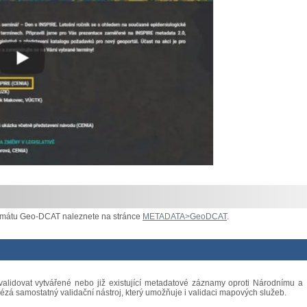
ormátu Geo-DCAT naleznete na stránce
METADATA>GeoDCAT
.
 validovat vytvářené nebo již existující metadatové záznamy oproti Národnímu a
ézá samostatný validační nástroj, který umožňuje i validaci mapových služeb.