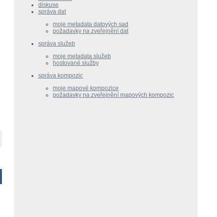
diskuse
správa dat
moje metadata datových sad
požadavky na zveřejnění dat
správa služeb
moje metadata služeb
hostované služby
správa kompozic
moje mapové kompozice
požadavky na zveřejnění mapových kompozic