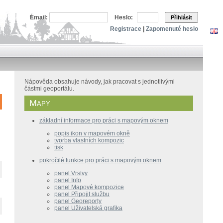
Email:
Heslo:
Přihlásit
Registrace
|
Zapomenuté heslo
Nápověda obsahuje návody, jak pracovat s jednotlivými
částmi geoportálu.
Mapy
základní informace pro práci s mapovým oknem
popis ikon v mapovém okně
tvorba vlastních kompozic
tisk
pokročilé funkce pro práci s mapovým oknem
panel Vrstvy
panel Info
panel Mapové kompozice
panel Připojit službu
panel Georeporty
panel Uživatelská grafika