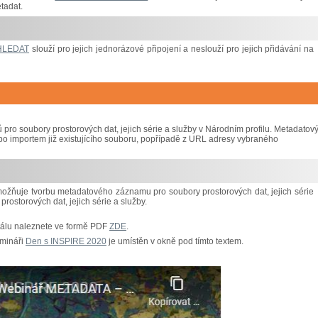
tadat.
HLEDAT
slouží pro jejich jednorázové připojení a neslouží pro jejich přidávání na
o soubory prostorových dat, jejich série a služby v Národním profilu. Metadatov
bo importem již existujícího souboru, popřípadě z URL adresy vybraného
možňuje tvorbu metadatového záznamu pro soubory prostorových dat, jejich série
ostorových dat, jejich série a služby.
tálu naleznete ve formě PDF
ZDE
.
emináři
Den s INSPIRE 2020
je umístěn v okně pod tímto textem.