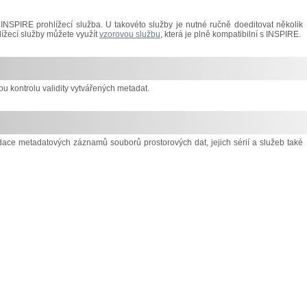
NSPIRE prohlížecí služba. U takovéto služby je nutné ručně doeditovat několik
lížecí služby můžete využít
vzorovou službu
, která je plně kompatibilní s INSPIRE.
 kontrolu validity vytvářených metadat.
idace metadatových záznamů souborů prostorových dat, jejich sérií a služeb také