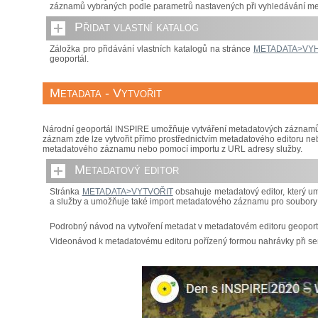
záznamů vybraných podle parametrů nastavených při vyhledávání me
Přidat vlastní katalog
Záložka pro přidávání vlastních katalogů na stránce
METADATA>VY
geoportál.
Metadata - Vytvořit
Národní geoportál INSPIRE umožňuje vytváření metadatových záznamů pr
záznam zde lze vytvořit přímo prostřednictvím metadatového editoru ne
metadatového záznamu nebo pomocí importu z URL adresy služby.
Metadatový editor
Stránka
METADATA>VYTVOŘIT
obsahuje metadatový editor, který u
a služby a umožňuje také import metadatového záznamu pro soubory pr
Podrobný návod na vytvoření metadat v metadatovém editoru geopor
Videonávod k metadatovému editoru pořízený formou nahrávky při s