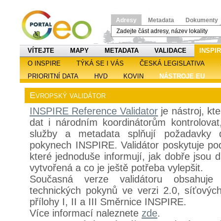
Adresy
Metadata
Dokumenty
VÍTEJTE
MAPY
METADATA
VALIDACE
INSPI
O INSPIRE
TÝKÁ SE I VÁS
ČESKÁ LEGISLATIVA
PRIORITNÍ DATA
HVD
KOVIN
NÁSTROJE EU
Evropský validátor
INSPIRE Reference Validator
je nástroj, k
dat i národním koordinátorům kontrolovat
služby a metadata splňují požadavky d
pokynech INSPIRE. Validátor poskytuje pod
které jednoduše informují, jak dobře jsou 
vytvořená a co je ještě potřeba vylepšit.
Současná verze validátoru obsahuje 
technických pokynů ve verzi 2.0, síťovýc
přílohy I, II a III Směrnice INSPIRE.
Více informací naleznete
zde
.