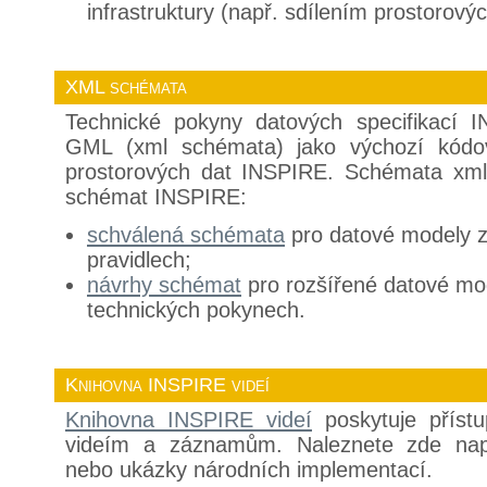
infrastruktury (např. sdílením prostorový
XML schémata
Technické pokyny datových specifikací 
GML (xml schémata) jako výchozí kódo
prostorových dat INSPIRE. Schémata xml j
schémat INSPIRE:
schválená schémata
pro datové modely z
pravidlech;
návrhy schémat
pro rozšířené datové mo
technických pokynech.
Knihovna INSPIRE videí
Knihovna INSPIRE videí
poskytuje příst
videím a záznamům. Naleznete zde nap
nebo ukázky národních implementací.