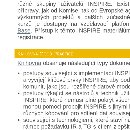
různé skupiny uživatelů INSPIRE. Exis
přípravy, jak od Komise, tak od Evropské ag
výzkumných projektů a dalších zúčastně
kurzů je dostupný na vzdělávací platf
Base
. Přístup k těmto INSPIRE materiálům 
registrace.
Knihovna Good Practice
Knihovna
obsahuje následující typy dokume
postupy související s implementací INSPI
a vyvíjejí klíčové prvky INSPIRE, aby pod
komunit, jako jsou rozšířené datové mode
postupy týkající se nástrojů a technik už
INSPIRE, které nemusí plně pokrýt všech
mohou pomoci propojit INSPIRE s jinými in
různých kódování pro sdílení dat souvise
související s technologiemi, které staví 
rámec požadavků IR a TG s cílem zlepšit 