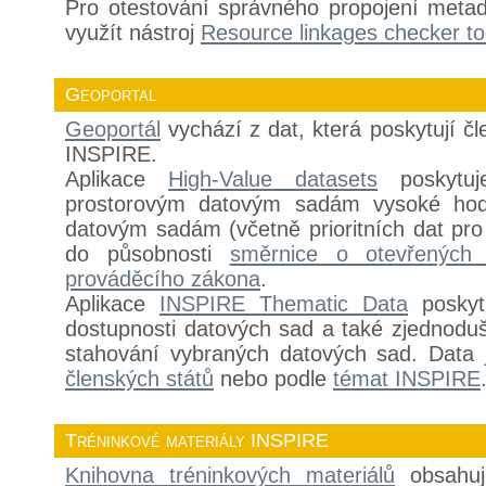
Pro otestování správného propojení metad
využít nástroj
Resource linkages checker to
Geoportal
Geoportál
vychází z dat, která poskytují č
INSPIRE.
Aplikace
High-Value datasets
poskytuj
prostorovým datovým sadám vysoké hod
datovým sadám (včetně prioritních dat pro 
do působnosti
směrnice o otevřených 
prováděcího zákona
.
Aplikace
INSPIRE Thematic Data
poskytu
dostupnosti datových sad a také zjednoduše
stahování vybraných datových sad. Data
členských států
nebo podle
témat INSPIRE
Tréninkové materiály INSPIRE
Knihovna tréninkových materiálů
obsahuj